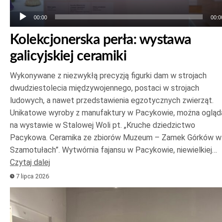
00:00
00:0
Kolekcjonerska perła: wystawa
galicyjskiej ceramiki
Wykonywane z niezwykłą precyzją figurki dam w strojach
dwudziestolecia międzywojennego, postaci w strojach
ludowych, a nawet przedstawienia egzotycznych zwierząt.
Unikatowe wyroby z manufaktury w Pacykowie, można ogląd
na wystawie w Stalowej Woli pt. „Kruche dziedzictwo
Pacykowa. Ceramika ze zbiorów Muzeum – Zamek Górków w
Szamotułach”. Wytwórnia fajansu w Pacykowie, niewielkiej…
Czytaj dalej
7 lipca 2026
Odtwarzacz
plików
dźwiękowych