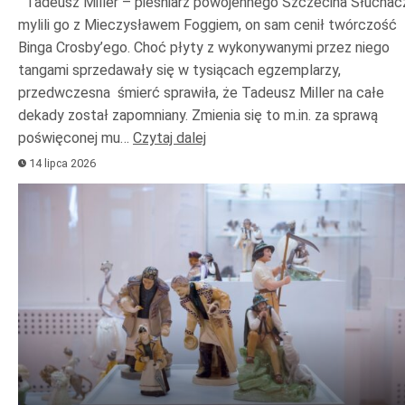
Tadeusz Miller – pieśniarz powojennego Szczecina Słuchac
mylili go z Mieczysławem Foggiem, on sam cenił twórczość
Binga Crosby’ego. Choć płyty z wykonywanymi przez niego
tangami sprzedawały się w tysiącach egzemplarzy,
przedwczesna śmierć sprawiła, że Tadeusz Miller na całe
dekady został zapomniany. Zmienia się to m.in. za sprawą
poświęconej mu…
Czytaj dalej
14 lipca 2026
Odtwarzacz
plików
dźwiękowych