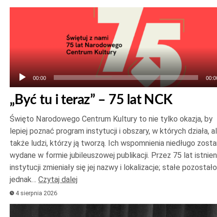
Odtwarzacz
plików
dźwiękowych
00:00
00:0
„Być tu i teraz” – 75 lat NCK
Święto Narodowego Centrum Kultury to nie tylko okazja, by
lepiej poznać program instytucji i obszary, w których działa, a
także ludzi, którzy ją tworzą. Ich wspomnienia niedługo zost
wydane w formie jubileuszowej publikacji. Przez 75 lat istnien
instytucji zmieniały się jej nazwy i lokalizacje; stałe pozostało
jednak…
Czytaj dalej
4 sierpnia 2026
Odtwarzacz