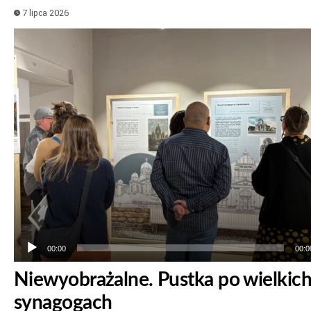
7 lipca 2026
Odtwarzacz
plików
dźwiękowych
00:00
00:0
Niewyobrażalne. Pustka po wielkic
synagogach