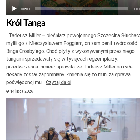
00:00
00:0
Król Tanga
Tadeusz Miller – pieśniarz powojennego Szczecina Słuchac
mylili go z Mieczysławem Foggiem, on sam cenił twórczość
Binga Crosby’ego. Choć płyty z wykonywanymi przez niego
tangami sprzedawały się w tysiącach egzemplarzy,
przedwczesna śmierć sprawiła, że Tadeusz Miller na całe
dekady został zapomniany. Zmienia się to m.in. za sprawą
poświęconej mu…
Czytaj dalej
14 lipca 2026
Odtwarzacz
plików
dźwiękowych