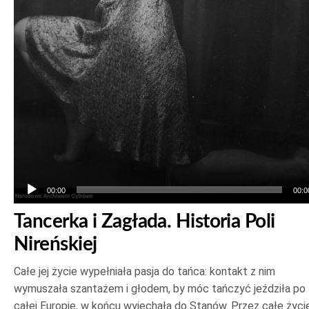
00:00
00:0
Tancerka i Zagłada. Historia Poli
Nireńskiej
Całe jej życie wypełniała pasja do tańca: kontakt z nim
wymuszała szantażem i głodem, by móc tańczyć jeździła po
całej Europie, w końcu wyjechała do Stanów. Przez całe życi