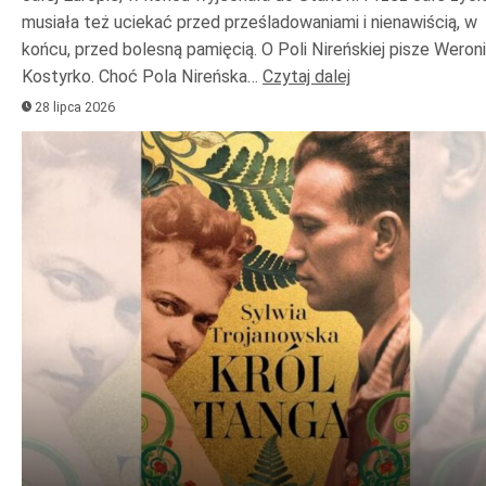
musiała też uciekać przed prześladowaniami i nienawiścią, w
końcu, przed bolesną pamięcią. O Poli Nireńskiej pisze Weron
Kostyrko. Choć Pola Nireńska…
Czytaj dalej
28 lipca 2026
Odtwarzacz
plików
dźwiękowych