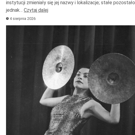
instytucji zmieniały się jej nazwy i lokalizacje; stałe pozostało
jednak…
Czytaj dalej
4 sierpnia 2026
Odtwarzacz
plików
dźwiękowych