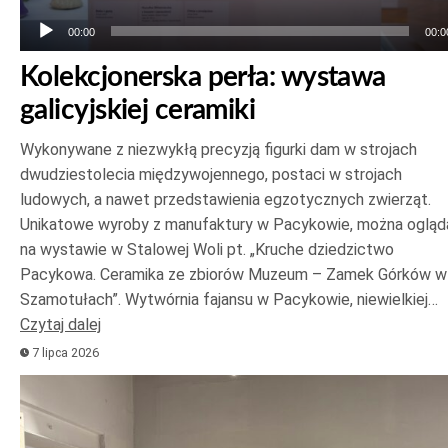
00:00
00:0
Kolekcjonerska perła: wystawa
galicyjskiej ceramiki
Wykonywane z niezwykłą precyzją figurki dam w strojach
dwudziestolecia międzywojennego, postaci w strojach
ludowych, a nawet przedstawienia egzotycznych zwierząt.
Unikatowe wyroby z manufaktury w Pacykowie, można ogląd
na wystawie w Stalowej Woli pt. „Kruche dziedzictwo
Pacykowa. Ceramika ze zbiorów Muzeum – Zamek Górków w
Szamotułach”. Wytwórnia fajansu w Pacykowie, niewielkiej…
Czytaj dalej
7 lipca 2026
Odtwarzacz
plików
dźwiękowych