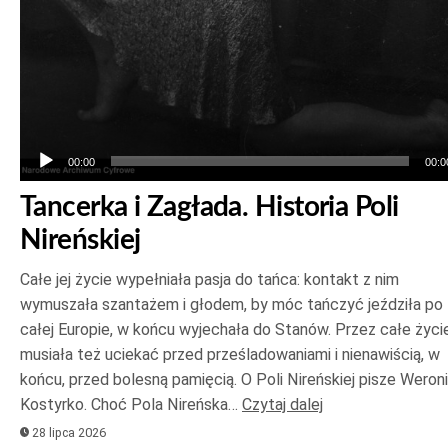
00:00
00:0
Tancerka i Zagłada. Historia Poli
Nireńskiej
Całe jej życie wypełniała pasja do tańca: kontakt z nim
wymuszała szantażem i głodem, by móc tańczyć jeździła po
całej Europie, w końcu wyjechała do Stanów. Przez całe życi
musiała też uciekać przed prześladowaniami i nienawiścią, w
końcu, przed bolesną pamięcią. O Poli Nireńskiej pisze Weron
Kostyrko. Choć Pola Nireńska…
Czytaj dalej
28 lipca 2026