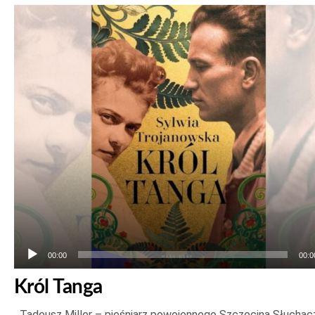
Odtwarzacz
plików
dźwiękowych
00:00
00:0
Król Tanga
Tadeusz Miller – pieśniarz powojennego Szczecina Słuchac