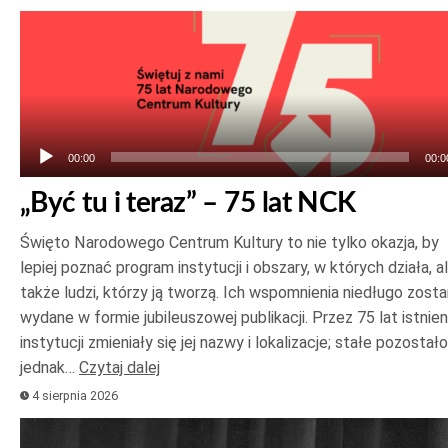
Odtwarzacz
plików
dźwiękowych
00:00
00:0
„Być tu i teraz” – 75 lat NCK
Święto Narodowego Centrum Kultury to nie tylko okazja, by
lepiej poznać program instytucji i obszary, w których działa, a
także ludzi, którzy ją tworzą. Ich wspomnienia niedługo zost
wydane w formie jubileuszowej publikacji. Przez 75 lat istnien
instytucji zmieniały się jej nazwy i lokalizacje; stałe pozostało
jednak…
Czytaj dalej
4 sierpnia 2026
Odtwarzacz