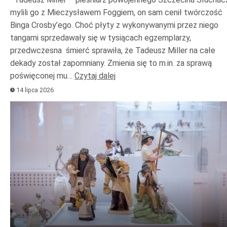
mylili go z Mieczysławem Foggiem, on sam cenił twórczość
Binga Crosby’ego. Choć płyty z wykonywanymi przez niego
tangami sprzedawały się w tysiącach egzemplarzy,
przedwczesna śmierć sprawiła, że Tadeusz Miller na całe
dekady został zapomniany. Zmienia się to m.in. za sprawą
poświęconej mu…
Czytaj dalej
14 lipca 2026
Odtwarzacz
plików
dźwiękowych