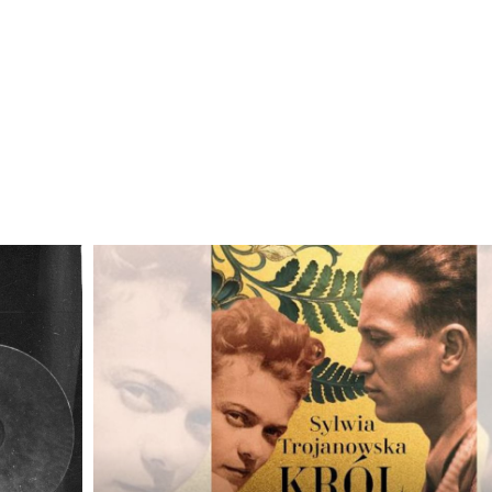
Odtwarzacz
plików
dźwiękowych