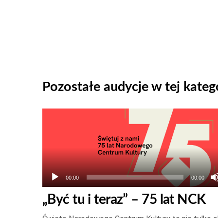
Pozostałe audycje w tej katego
Odtwarzacz
plików
dźwiękowych
00:00
00:00
„Być tu i teraz” – 75 lat NCK