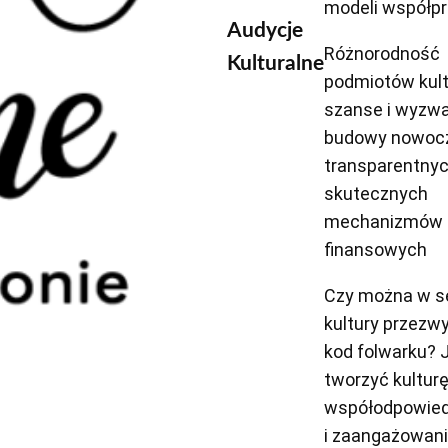
modeli współp
Audycje
Różnorodność
Kulturalne
podmiotów kult
szanse i wyzwa
budowy nowoc
transparentnyc
skutecznych
mechanizmów
finansowych
Czy można w s
kultury przezw
kod folwarku? 
tworzyć kultur
współodpowied
i zaangażowan