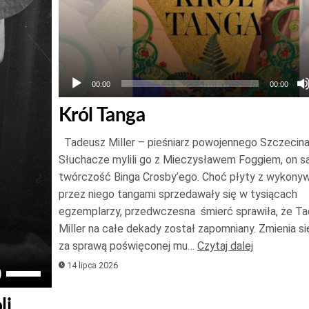
00:00
00:00
Król Tanga
Tadeusz Miller – pieśniarz powojennego Szczecin
Słuchacze mylili go z Mieczysławem Foggiem, on s
twórczość Binga Crosby’ego. Choć płyty z wykony
przez niego tangami sprzedawały się w tysiącach
egzemplarzy, przedwczesna śmierć sprawiła, że T
Miller na całe dekady został zapomniany. Zmienia się
za sprawą poświęconej mu…
Czytaj dalej
14 lipca 2026
Używaj
strzałek
li
do