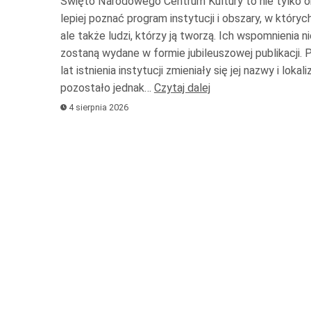
Święto Narodowego Centrum Kultury to nie tylko ok
lepiej poznać program instytucji i obszary, w których
ale także ludzi, którzy ją tworzą. Ich wspomnienia n
zostaną wydane w formie jubileuszowej publikacji. 
lat istnienia instytucji zmieniały się jej nazwy i lokali
pozostało jednak…
Czytaj dalej
4 sierpnia 2026