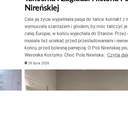
Nireńskiej
Całe jej życie wypełniała pasja do tańca: kontakt z 
wymuszała szantażem i głodem, by móc tańczyć je
całej Europie, w końcu wyjechała do Stanów. Przez 
musiała też uciekać przed prześladowaniami i niena
końcu, przed bolesną pamięcią. O Poli Nireńskiej pis
Weronika Kostyrko. Choć Pola Nireńska…
Czytaj dal
28 lipca 2026
Odtwarzacz
plików
dźwiękowych