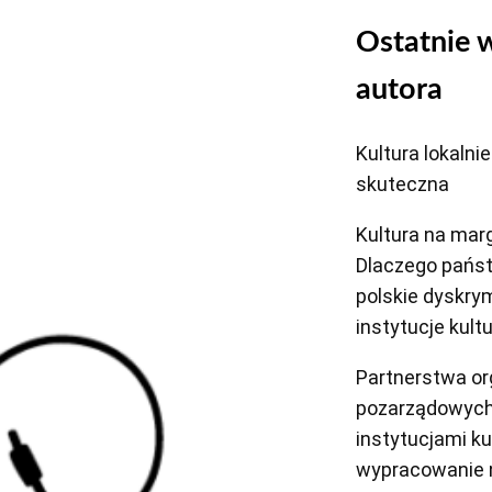
Ostatnie 
autora
Kultura lokalnie
skuteczna
Kultura na marg
Dlaczego pańs
polskie dyskry
instytucje kult
Partnerstwa or
pozarządowych
instytucjami ku
wypracowanie