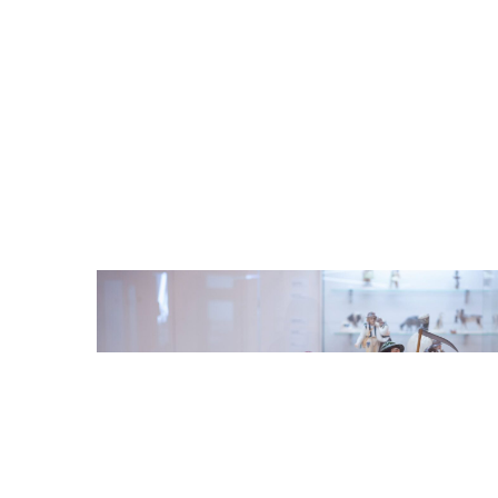
Odtwarzacz
plików
dźwiękowych