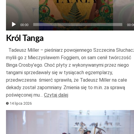
00:00
00:0
Król Tanga
Tadeusz Miller – pieśniarz powojennego Szczecina Słuchac
mylili go z Mieczysławem Foggiem, on sam cenił twórczość
Binga Crosby’ego. Choć płyty z wykonywanymi przez niego
tangami sprzedawały się w tysiącach egzemplarzy,
przedwczesna śmierć sprawiła, że Tadeusz Miller na całe
dekady został zapomniany. Zmienia się to m.in. za sprawą
poświęconej mu…
Czytaj dalej
14 lipca 2026
Odtwarzacz
plików
dźwiękowych