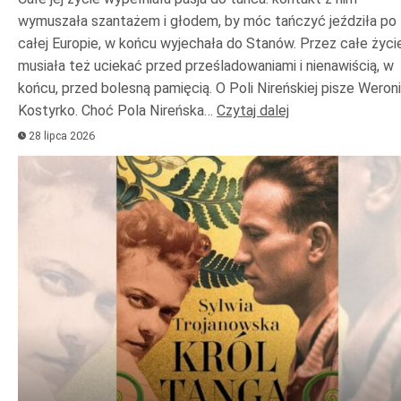
wymuszała szantażem i głodem, by móc tańczyć jeździła po
całej Europie, w końcu wyjechała do Stanów. Przez całe życi
musiała też uciekać przed prześladowaniami i nienawiścią, w
końcu, przed bolesną pamięcią. O Poli Nireńskiej pisze Weron
Kostyrko. Choć Pola Nireńska…
Czytaj dalej
28 lipca 2026
Odtwarzacz
plików
dźwiękowych