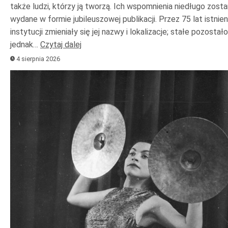
także ludzi, którzy ją tworzą. Ich wspomnienia niedługo zost
wydane w formie jubileuszowej publikacji. Przez 75 lat istnien
instytucji zmieniały się jej nazwy i lokalizacje; stałe pozostało
jednak…
Czytaj dalej
4 sierpnia 2026
Odtwarzacz
plików
dźwiękowych