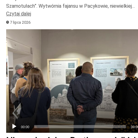
Szamotułach”. Wytwórnia fajansu w Pacykowie, niewielkiej…
Czytaj dalej
7 lipca 2026
Odtwarzacz
plików
dźwiękowych
00:00
00:0