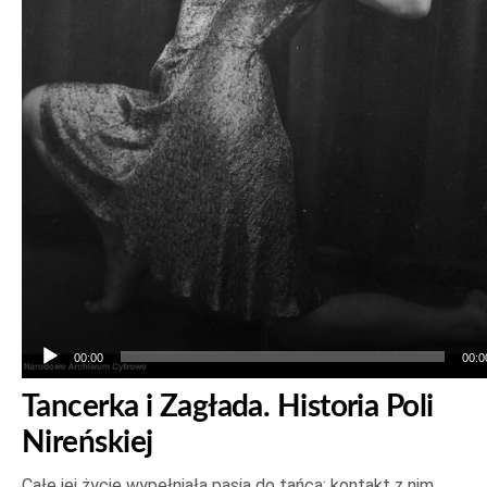
00:00
00:0
Tancerka i Zagłada. Historia Poli
Nireńskiej
Całe jej życie wypełniała pasja do tańca: kontakt z nim