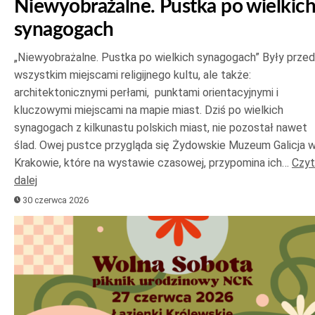
Niewyobrażalne. Pustka po wielkic
synagogach
„Niewyobrażalne. Pustka po wielkich synagogach” Były prze
wszystkim miejscami religijnego kultu, ale także:
architektonicznymi perłami, punktami orientacyjnymi i
kluczowymi miejscami na mapie miast. Dziś po wielkich
synagogach z kilkunastu polskich miast, nie pozostał nawet
ślad. Owej pustce przygląda się Żydowskie Muzeum Galicja 
Krakowie, które na wystawie czasowej, przypomina ich…
Czyt
dalej
30 czerwca 2026
Odtwarzacz
plików
dźwiękowych