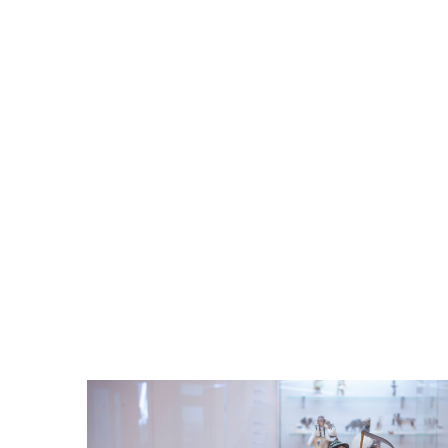
Odtwarzacz
plików