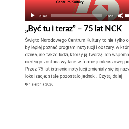
U
00:00
00:00
s
„Być tu i teraz” – 75 lat NCK
d
g
Święto Narodowego Centrum Kultury to nie tylko o
o
by lepiej poznać program instytucji i obszary, w któ
d
działa, ale także ludzi, którzy ją tworzą. Ich wspomn
niedługo zostaną wydane w formie jubileuszowej pub
d
Przez 75 lat istnienia instytucji zmieniały się jej naz
a
lokalizacje; stałe pozostało jednak…
Czytaj dalej
z
4 sierpnia 2026
l
z
g