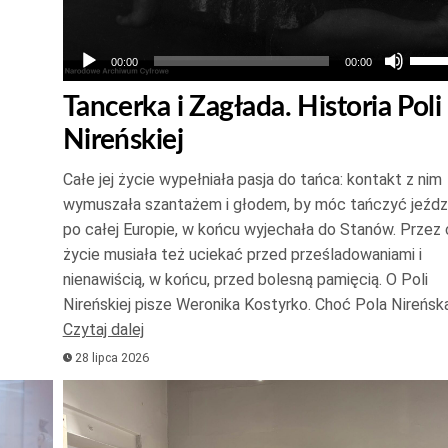
Uży
00:00
00:00
strz
Tancerka i Zagłada. Historia Poli
do
Nireńskiej
góry
oraz
Całe jej życie wypełniała pasja do tańca: kontakt z nim
do
wymuszała szantażem i głodem, by móc tańczyć jeźdz
dołu
po całej Europie, w końcu wyjechała do Stanów. Przez 
aby
życie musiała też uciekać przed prześladowaniami i
zwię
nienawiścią, w końcu, przed bolesną pamięcią. O Poli
Nireńskiej pisze Weronika Kostyrko. Choć Pola Nireńsk
lub
Czytaj dalej
zmni
28 lipca 2026
głoś
Odtwarzacz
plików