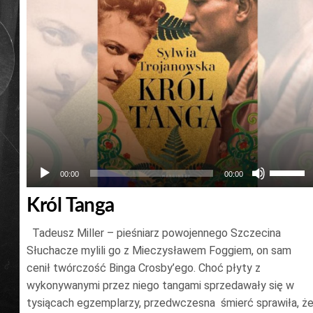
Używaj
00:00
00:00
strzałek
Król Tanga
do
góry
Tadeusz Miller – pieśniarz powojennego Szczecina
oraz
Słuchacze mylili go z Mieczysławem Foggiem, on sam
do
cenił twórczość Binga Crosby’ego. Choć płyty z
wykonywanymi przez niego tangami sprzedawały się w
dołu
tysiącach egzemplarzy, przedwczesna śmierć sprawiła, ż
aby