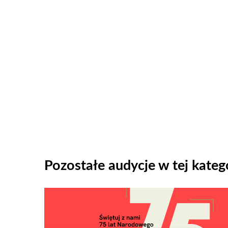
Pozostałe audycje w tej katego
Odtwarzacz
plików
dźwiękowych