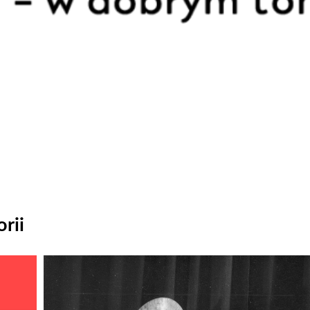
rii
Odtwarzacz
plików
dźwiękowych