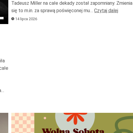
Tadeusz Miller na całe dekady został zapomniany. Zmienia
zwięks
się to m.in. za sprawą poświęconej mu…
Czytaj dalej
lub
waj
14 lipca 2026
zmniejs
ałek
głośnoś
iła
całe
kszyć
a…
ejszyć
ność.
Odtwarzacz
plików