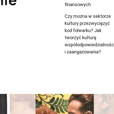
finansowych
Czy można w sektorze
kultury przezwyciężyć
kod folwarku? Jak
tworzyć kulturę
współodpowiedzialnośc
i zaangażowania?
Odtwarzacz
plików
dźwiękowych