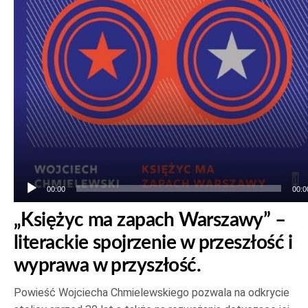
plików
dźwiękowych
00:00
00:0
„Księżyc ma zapach Warszawy” –
literackie spojrzenie w przeszłość i
wyprawa w przyszłość.
Powieść Wojciecha Chmielewskiego pozwala na odkrycie