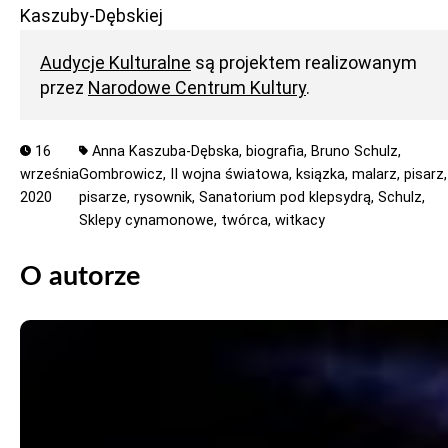
Kaszuby-Dębskiej
Audycje Kulturalne
są projektem realizowanym
przez
Narodowe Centrum Kultury
.
16
Anna Kaszuba-Dębska,
biografia,
Bruno Schulz,
września
Gombrowicz,
II wojna światowa,
ksiązka,
malarz,
pisarz,
2020
pisarze,
rysownik,
Sanatorium pod klepsydrą,
Schulz,
Sklepy cynamonowe,
twórca,
witkacy
O autorze