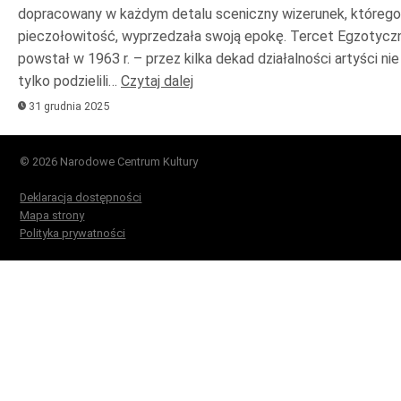
dopracowany w każdym detalu sceniczny wizerunek, którego
pieczołowitość, wyprzedzała swoją epokę. Tercet Egzotycz
powstał w 1963 r. – przez kilka dekad działalności artyści nie
tylko podzielili…
Czytaj dalej
31 grudnia 2025
© 2026 Narodowe Centrum Kultury
Deklaracja dostępności
Mapa strony
Polityka prywatności