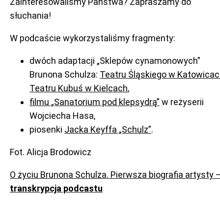
Zainteresowaliśmy Państwa? Zapraszamy do
słuchania!
W podcaście wykorzystaliśmy fragmenty:
dwóch adaptacji „Sklepów cynamonowych”
Brunona Schulza:
Teatru Śląskiego w Katowica
Teatru Kubuś w Kielcach
,
filmu „Sanatorium pod klepsydrą”
w reżyserii
Wojciecha Hasa,
piosenki
Jacka Keyffa „Schulz”
.
Fot. Alicja Brodowicz
O życiu Brunona Schulza. Pierwsza biografia artysty 
transkrypcja podcastu