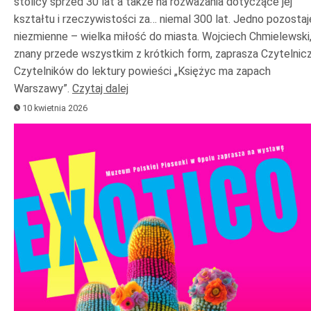
stolicy sprzed 30 lat a także na rozważania dotyczące jej
kształtu i rzeczywistości za… niemal 300 lat. Jedno pozostaj
niezmienne – wielka miłość do miasta. Wojciech Chmielewski
znany przede wszystkim z krótkich form, zaprasza Czytelniczk
Czytelników do lektury powieści „Księżyc ma zapach
Warszawy”.
Czytaj dalej
10 kwietnia 2026
Odtwarzacz
plików
dźwiękowych