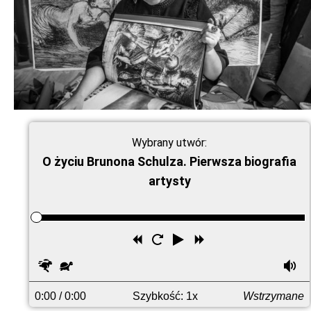
Wybrany utwór:
O życiu Brunona Schulza. Pierwsza biografia
artysty
Przewiń
Uruchom
Odtwórz
Przewiń
wstecz
ponownie
do
Szybciej
Wolniej
G
przodu
0:00
/ 0:00
Szybkość: 1x
Wstrzymane