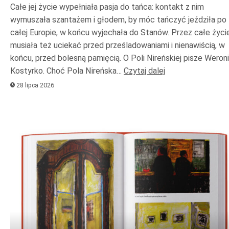
Całe jej życie wypełniała pasja do tańca: kontakt z nim
wymuszała szantażem i głodem, by móc tańczyć jeździła po
całej Europie, w końcu wyjechała do Stanów. Przez całe życi
musiała też uciekać przed prześladowaniami i nienawiścią, w
końcu, przed bolesną pamięcią. O Poli Nireńskiej pisze Weron
Kostyrko. Choć Pola Nireńska…
Czytaj dalej
28 lipca 2026
Odtwarzacz
plików
dźwiękowych