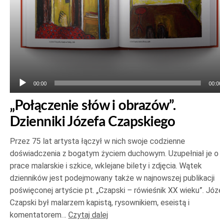
00:00
00:0
„Połączenie słów i obrazów”.
Dzienniki Józefa Czapskiego
Przez 75 lat artysta łączył w nich swoje codzienne
doświadczenia z bogatym życiem duchowym. Uzupełniał je o
prace malarskie i szkice, wklejane bilety i zdjęcia. Wątek
dzienników jest podejmowany także w najnowszej publikacji
poświęconej artyście pt. „Czapski – rówieśnik XX wieku”. Józ
Czapski był malarzem kapistą, rysownikiem, eseistą i
komentatorem…
Czytaj dalej