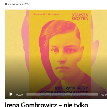
2 czerwca 2026
Odtwarzacz
plików
dźwiękowych
00:00
00:0
Irena Gombrowicz – nie tylko