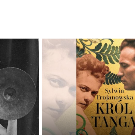
Odtwarzacz
plików
dźwiękowych