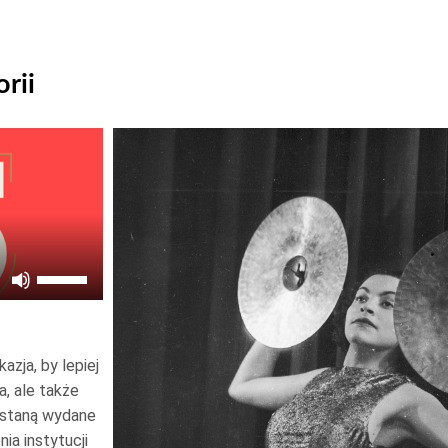
rii
Odtwarzacz
plików
dźwiękowych
Używaj
strzałek
do
góry
zja, by lepiej
oraz
a, ale także
do
zostaną wydane
nia instytucji
dołu