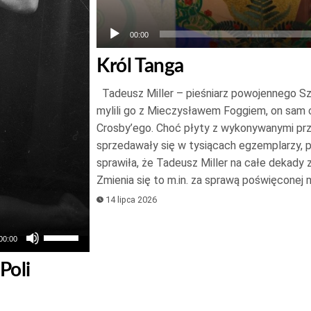
00:00
Król Tanga
Tadeusz Miller – pieśniarz powojennego S
mylili go z Mieczysławem Foggiem, on sam 
Crosby’ego. Choć płyty z wykonywanymi prz
sprzedawały się w tysiącach egzemplarzy,
sprawiła, że Tadeusz Miller na całe dekady 
Zmienia się to m.in. za sprawą poświęconej
14 lipca 2026
Używaj
00:00
strzałek
Poli
do
góry
oraz