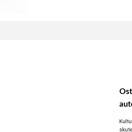
Ost
aut
Kultu
skut