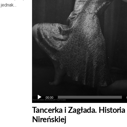
o jednak…
aby
zwiększyć
lub
zmniejszyć
głośność.
00:00
Tancerka i Zagłada. Historia 
Nireńskiej