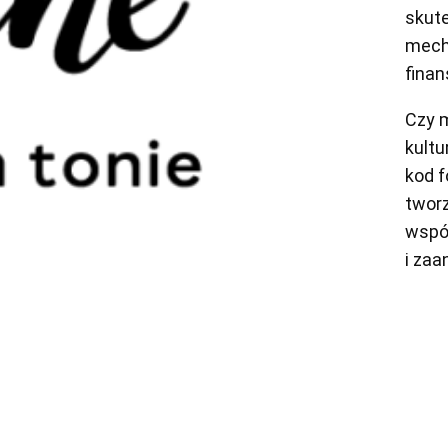
skut
mec
fina
Czy 
kultu
kod 
tworz
wspó
i za