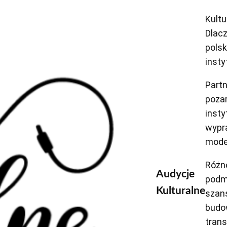
Kultu
Dlac
polsk
insty
Partn
poza
insty
wypr
mode
Różn
Audycje
podm
Kulturalne
szans
budo
trans