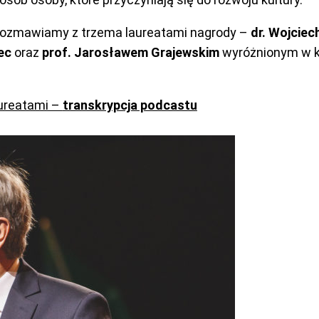
 rozmawiamy z trzema laureatami nagrody –
dr. Wojcie
ec
oraz
prof. Jarosławem Grajewskim
wyróżnionym w ka
ureatami –
transkrypcja podcastu