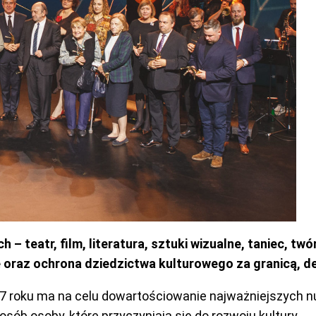
 – teatr, film, literatura, sztuki wizualne, taniec, t
oraz ochrona dziedzictwa kulturowego za granicą, de
roku ma na celu dowartościowanie najważniejszych nurtó
posób osoby, które przyczyniają się do rozwoju kultury.