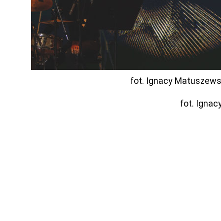
fot. Ignacy Matuszews
fot. Igna