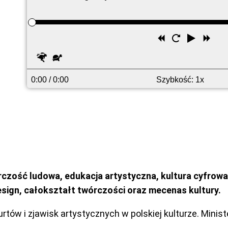
Przewiń
Uruchom
Odtwó
Prz
wstecz
ponownie
do
Szybciej
Wolniej
prz
0:00
/ 0:00
Szybkość: 1x
wórczość ludowa, edukacja artystyczna, kultura cyfrow
sign, całokształt twórczości oraz mecenas kultury.
w i zjawisk artystycznych w polskiej kulturze. Minist