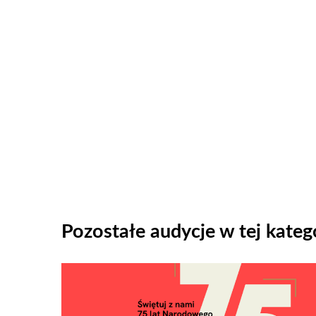
Pozostałe audycje w tej katego
Odtwarzacz
plików
dźwiękowych