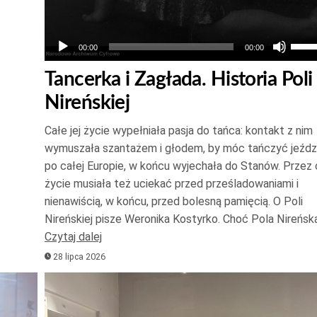
Uży
00:00
00:00
strz
Tancerka i Zagłada. Historia Poli
do
Nireńskiej
góry
oraz
Całe jej życie wypełniała pasja do tańca: kontakt z nim
do
wymuszała szantażem i głodem, by móc tańczyć jeźdz
dołu
po całej Europie, w końcu wyjechała do Stanów. Przez 
aby
życie musiała też uciekać przed prześladowaniami i
zwię
nienawiścią, w końcu, przed bolesną pamięcią. O Poli
Nireńskiej pisze Weronika Kostyrko. Choć Pola Nireńsk
lub
Czytaj dalej
zmni
28 lipca 2026
głoś
Odtwarzacz
plików