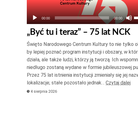
U
00:00
00:00
s
„Być tu i teraz” – 75 lat NCK
d
g
Święto Narodowego Centrum Kultury to nie tylko o
o
by lepiej poznać program instytucji i obszary, w któ
d
działa, ale także ludzi, którzy ją tworzą. Ich wspomn
niedługo zostaną wydane w formie jubileuszowej pub
d
Przez 75 lat istnienia instytucji zmieniały się jej naz
a
lokalizacje; stałe pozostało jednak…
Czytaj dalej
z
4 sierpnia 2026
l
z
g