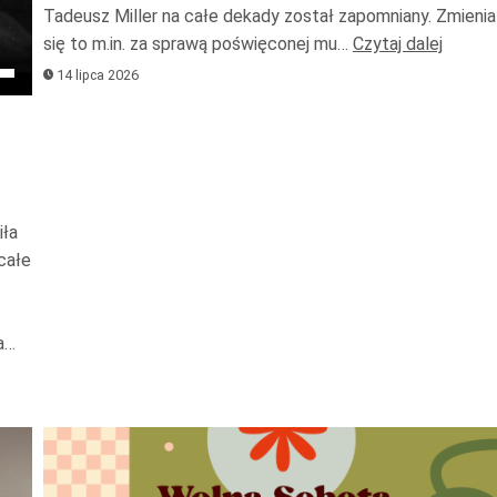
Tadeusz Miller na całe dekady został zapomniany. Zmienia
zwięks
się to m.in. za sprawą poświęconej mu…
Czytaj dalej
lub
waj
14 lipca 2026
zmniejs
ałek
głośnoś
iła
całe
kszyć
a…
ejszyć
ność.
Odtwarzacz
plików