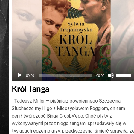
Używaj
00:00
00:00
strzałe
Król Tanga
do
góry
Tadeusz Miller – pieśniarz powojennego Szczecina
oraz
Słuchacze mylili go z Mieczysławem Foggiem, on sam
do
cenił twórczość Binga Crosby’ego. Choć płyty z
wykonywanymi przez niego tangami sprzedawały się w
dołu
tysiącach egzemplarzy, przedwczesna śmierć sprawiła, ż
aby