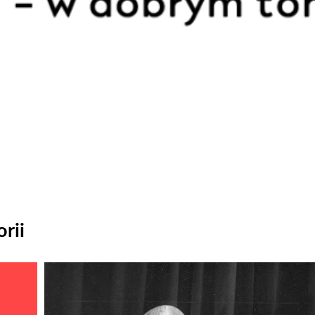
rii
Odtwarzacz
plików
dźwiękowych