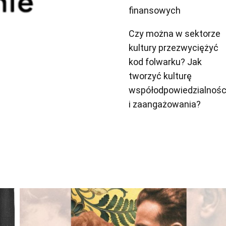
finansowych
Czy można w sektorze
kultury przezwyciężyć
kod folwarku? Jak
tworzyć kulturę
współodpowiedzialnośc
i zaangażowania?
Odtwarzacz
plików
dźwiękowych