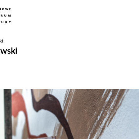
ki
owski