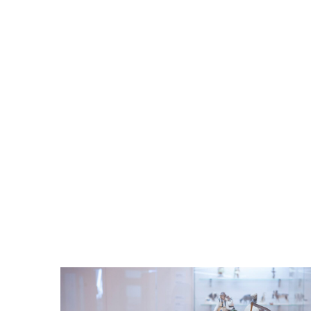
Odtwarzacz
plików