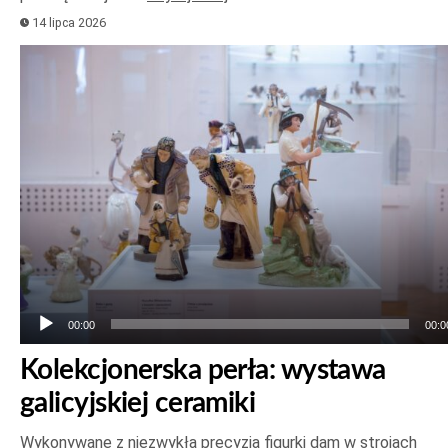
14 lipca 2026
Odtwarzacz
plików
dźwiękowych
00:00
00:0
Kolekcjonerska perła: wystawa
galicyjskiej ceramiki
Wykonywane z niezwykłą precyzją figurki dam w strojach