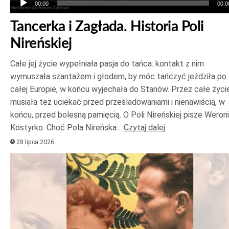
00:00
00:0
Tancerka i Zagłada. Historia Poli
Nireńskiej
Całe jej życie wypełniała pasja do tańca: kontakt z nim
wymuszała szantażem i głodem, by móc tańczyć jeździła po
całej Europie, w końcu wyjechała do Stanów. Przez całe życi
musiała też uciekać przed prześladowaniami i nienawiścią, w
końcu, przed bolesną pamięcią. O Poli Nireńskiej pisze Weron
Kostyrko. Choć Pola Nireńska…
Czytaj dalej
28 lipca 2026
Odtwarzacz
plików
dźwiękowych