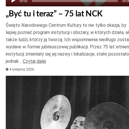
00:00
00:0
„Być tu i teraz” – 75 lat NCK
Święto Narodowego Centrum Kultury to nie tylko okazja, by
lepiej poznać program instytucji i obszary, w których działa, a
także ludzi, którzy ją tworzą. Ich wspomnienia niedługo zost
wydane w formie jubileuszowej publikacji. Przez 75 lat istnien
instytucji zmieniały się jej nazwy i lokalizacje; stałe pozostało
jednak…
Czytaj dalej
4 sierpnia 2026
Odtwarzacz
plików
dźwiękowych