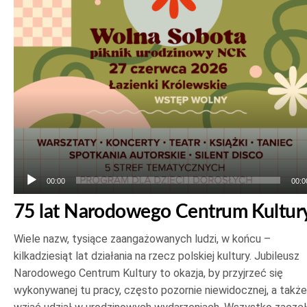
plików
dźwiękowych
00:00
00:0
75 lat Narodowego Centrum Kultur
Wiele nazw, tysiące zaangażowanych ludzi, w końcu –
kilkadziesiąt lat działania na rzecz polskiej kultury. Jubileusz
Narodowego Centrum Kultury to okazja, by przyjrzeć się
wykonywanej tu pracy, często pozornie niewidocznej, a także