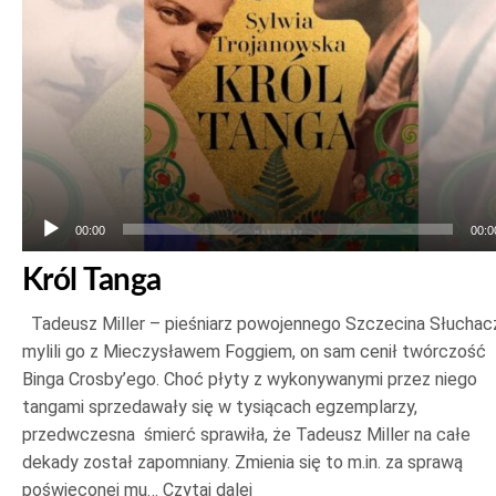
00:00
00:0
Król Tanga
Tadeusz Miller – pieśniarz powojennego Szczecina Słuchac
mylili go z Mieczysławem Foggiem, on sam cenił twórczość
Binga Crosby’ego. Choć płyty z wykonywanymi przez niego
tangami sprzedawały się w tysiącach egzemplarzy,
przedwczesna śmierć sprawiła, że Tadeusz Miller na całe
dekady został zapomniany. Zmienia się to m.in. za sprawą
poświęconej mu…
Czytaj dalej