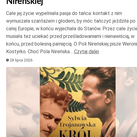
Nireńskiej
Całe jej życie wypełniała pasja do tańca: kontakt z nim
wymuszała szantażem i głodem, by móc tańczyć jeździła po
całej Europie, w końcu wyjechała do Stanów. Przez całe życi
musiała też uciekać przed prześladowaniami i nienawiścią, w
końcu, przed bolesną pamięcią. O Poli Nireńskiej pisze Weron
Kostyrko. Choć Pola Nireńska…
Czytaj dalej
28 lipca 2026
Odtwarzacz
plików
dźwiękowych