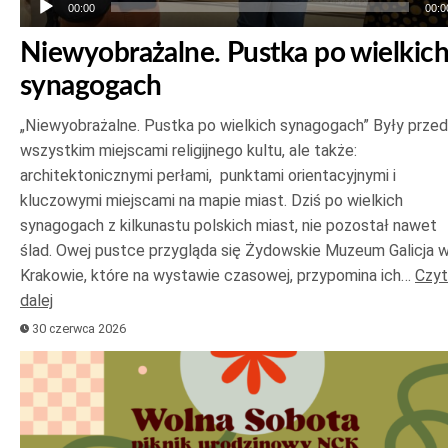
00:00
00:0
Niewyobrażalne. Pustka po wielkic
synagogach
„Niewyobrażalne. Pustka po wielkich synagogach” Były prze
wszystkim miejscami religijnego kultu, ale także:
architektonicznymi perłami, punktami orientacyjnymi i
kluczowymi miejscami na mapie miast. Dziś po wielkich
synagogach z kilkunastu polskich miast, nie pozostał nawet
ślad. Owej pustce przygląda się Żydowskie Muzeum Galicja 
Krakowie, które na wystawie czasowej, przypomina ich…
Czyt
dalej
30 czerwca 2026
Odtwarzacz
plików
dźwiękowych