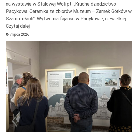
na wystawie w Stalowej Woli pt. „Kruche dziedzictwo
Pacykowa. Ceramika ze zbiorów Muzeum – Zamek Górków w
Szamotułach”. Wytwórnia fajansu w Pacykowie, niewielkiej…
Czytaj dalej
7 lipca 2026
Odtwarzacz
plików
dźwiękowych