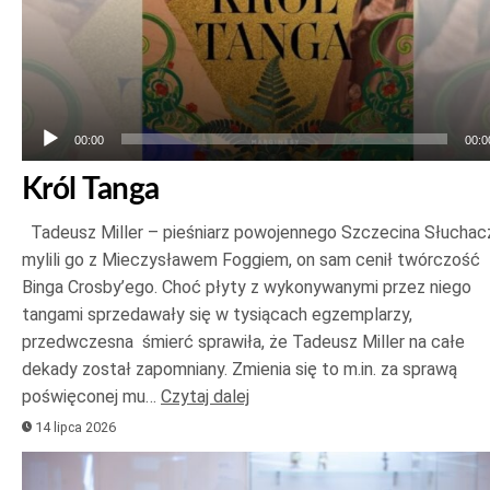
00:00
00:0
Król Tanga
Tadeusz Miller – pieśniarz powojennego Szczecina Słuchac
mylili go z Mieczysławem Foggiem, on sam cenił twórczość
Binga Crosby’ego. Choć płyty z wykonywanymi przez niego
tangami sprzedawały się w tysiącach egzemplarzy,
przedwczesna śmierć sprawiła, że Tadeusz Miller na całe
dekady został zapomniany. Zmienia się to m.in. za sprawą
poświęconej mu…
Czytaj dalej
14 lipca 2026
Odtwarzacz