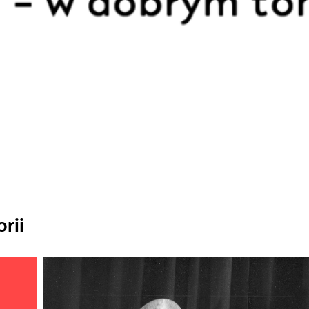
rii
Odtwarzacz
plików
dźwiękowych