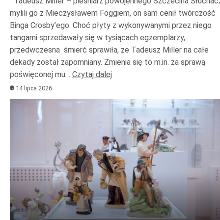
Tadeusz Miller – pieśniarz powojennego Szczecina Słuchac
mylili go z Mieczysławem Foggiem, on sam cenił twórczość
Binga Crosby’ego. Choć płyty z wykonywanymi przez niego
tangami sprzedawały się w tysiącach egzemplarzy,
przedwczesna śmierć sprawiła, że Tadeusz Miller na całe
dekady został zapomniany. Zmienia się to m.in. za sprawą
poświęconej mu…
Czytaj dalej
14 lipca 2026
Odtwarzacz
plików
dźwiękowych