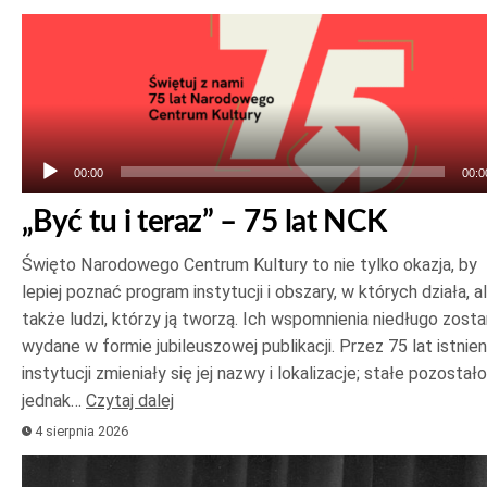
Odtwarzacz
plików
dźwiękowych
00:00
00:0
„Być tu i teraz” – 75 lat NCK
Święto Narodowego Centrum Kultury to nie tylko okazja, by
lepiej poznać program instytucji i obszary, w których działa, a
także ludzi, którzy ją tworzą. Ich wspomnienia niedługo zost
wydane w formie jubileuszowej publikacji. Przez 75 lat istnien
instytucji zmieniały się jej nazwy i lokalizacje; stałe pozostało
jednak…
Czytaj dalej
4 sierpnia 2026
Odtwarzacz