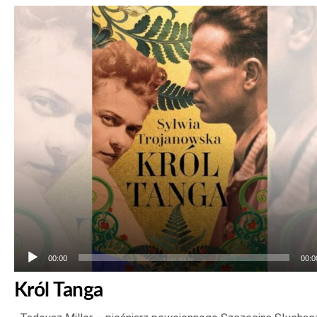
Odtwarzacz
plików
dźwiękowych
00:00
00:0
Król Tanga