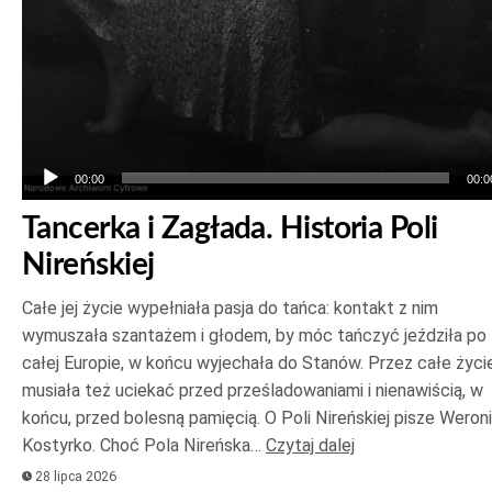
00:00
00:0
Tancerka i Zagłada. Historia Poli
Nireńskiej
Całe jej życie wypełniała pasja do tańca: kontakt z nim
wymuszała szantażem i głodem, by móc tańczyć jeździła po
całej Europie, w końcu wyjechała do Stanów. Przez całe życi
musiała też uciekać przed prześladowaniami i nienawiścią, w
końcu, przed bolesną pamięcią. O Poli Nireńskiej pisze Weron
Kostyrko. Choć Pola Nireńska…
Czytaj dalej
28 lipca 2026