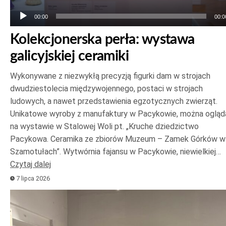
00:00
00:0
Kolekcjonerska perła: wystawa
galicyjskiej ceramiki
Wykonywane z niezwykłą precyzją figurki dam w strojach
dwudziestolecia międzywojennego, postaci w strojach
ludowych, a nawet przedstawienia egzotycznych zwierząt.
Unikatowe wyroby z manufaktury w Pacykowie, można ogląd
na wystawie w Stalowej Woli pt. „Kruche dziedzictwo
Pacykowa. Ceramika ze zbiorów Muzeum – Zamek Górków w
Szamotułach”. Wytwórnia fajansu w Pacykowie, niewielkiej…
Czytaj dalej
7 lipca 2026
Odtwarzacz
plików
dźwiękowych