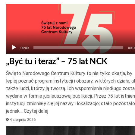
Odtwarzacz
plików
dźwiękowych
00:00
00:0
„Być tu i teraz” – 75 lat NCK
Święto Narodowego Centrum Kultury to nie tylko okazja, by
lepiej poznać program instytucji i obszary, w których działa, a
także ludzi, którzy ją tworzą. Ich wspomnienia niedługo zost
wydane w formie jubileuszowej publikacji. Przez 75 lat istnien
instytucji zmieniały się jej nazwy i lokalizacje; stałe pozostało
jednak…
Czytaj dalej
4 sierpnia 2026
Odtwarzacz