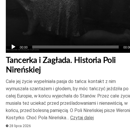
00:00
00:0
Tancerka i Zagłada. Historia Poli
Nireńskiej
Całe jej życie wypełniała pasja do tańca: kontakt z nim
wymuszała szantażem i głodem, by móc tańczyć jeździła po
całej Europie, w końcu wyjechała do Stanów. Przez całe życi
musiała też uciekać przed prześladowaniami i nienawiścią, w
końcu, przed bolesną pamięcią. O Poli Nireńskiej pisze Weron
Kostyrko. Choć Pola Nireńska…
Czytaj dalej
28 lipca 2026