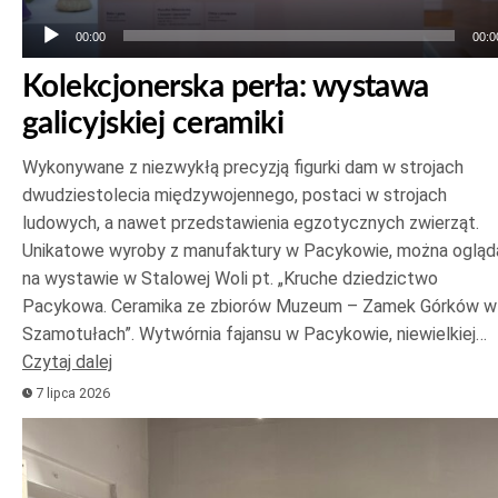
00:00
00:0
Kolekcjonerska perła: wystawa
galicyjskiej ceramiki
Wykonywane z niezwykłą precyzją figurki dam w strojach
dwudziestolecia międzywojennego, postaci w strojach
ludowych, a nawet przedstawienia egzotycznych zwierząt.
Unikatowe wyroby z manufaktury w Pacykowie, można ogląd
na wystawie w Stalowej Woli pt. „Kruche dziedzictwo
Pacykowa. Ceramika ze zbiorów Muzeum – Zamek Górków w
Szamotułach”. Wytwórnia fajansu w Pacykowie, niewielkiej…
Czytaj dalej
7 lipca 2026
Odtwarzacz
plików
dźwiękowych