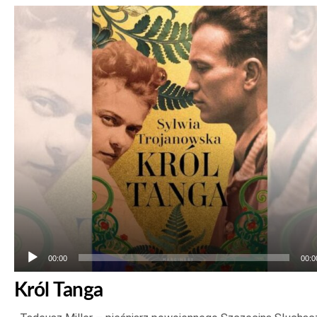
Odtwarzacz
plików
dźwiękowych
00:00
00:0
Król Tanga