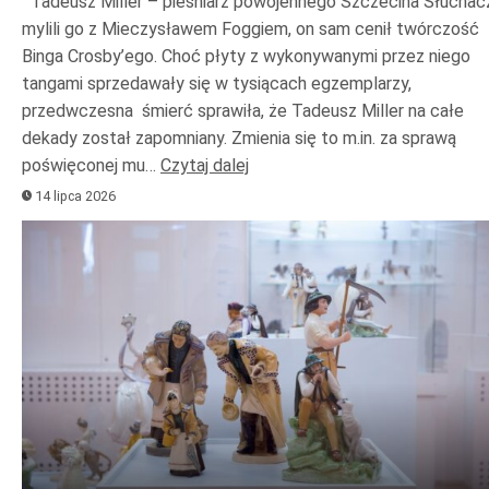
Tadeusz Miller – pieśniarz powojennego Szczecina Słuchac
mylili go z Mieczysławem Foggiem, on sam cenił twórczość
Binga Crosby’ego. Choć płyty z wykonywanymi przez niego
tangami sprzedawały się w tysiącach egzemplarzy,
przedwczesna śmierć sprawiła, że Tadeusz Miller na całe
dekady został zapomniany. Zmienia się to m.in. za sprawą
poświęconej mu…
Czytaj dalej
14 lipca 2026
Odtwarzacz
plików
dźwiękowych