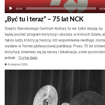
00:00
00:0
„Być tu i teraz” – 75 lat NCK
Święto Narodowego Centrum Kultury to nie tylko okazja, by
lepiej poznać program instytucji i obszary, w których działa, a
także ludzi, którzy ją tworzą. Ich wspomnienia niedługo zost
wydane w formie jubileuszowej publikacji. Przez 75 lat istnien
instytucji zmieniały się jej nazwy i lokalizacje; stałe pozostało
jednak…
Czytaj dalej
4 sierpnia 2026
Odtwarzacz
plików
dźwiękowych