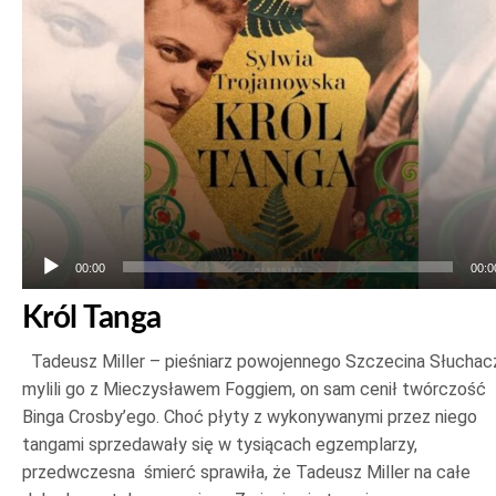
00:00
00:0
Król Tanga
Tadeusz Miller – pieśniarz powojennego Szczecina Słuchac
mylili go z Mieczysławem Foggiem, on sam cenił twórczość
Binga Crosby’ego. Choć płyty z wykonywanymi przez niego
tangami sprzedawały się w tysiącach egzemplarzy,
przedwczesna śmierć sprawiła, że Tadeusz Miller na całe