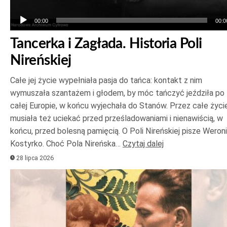
00:00
00:0
Tancerka i Zagłada. Historia Poli
Nireńskiej
Całe jej życie wypełniała pasja do tańca: kontakt z nim
wymuszała szantażem i głodem, by móc tańczyć jeździła po
całej Europie, w końcu wyjechała do Stanów. Przez całe życi
musiała też uciekać przed prześladowaniami i nienawiścią, w
końcu, przed bolesną pamięcią. O Poli Nireńskiej pisze Weron
Kostyrko. Choć Pola Nireńska…
Czytaj dalej
28 lipca 2026
Odtwarzacz
plików
dźwiękowych