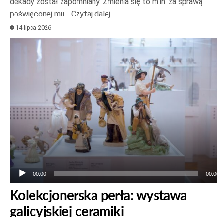
dekady został zapomniany. Zmienia się to m.in. za sprawą
poświęconej mu…
Czytaj dalej
14 lipca 2026
Odtwarzacz
plików
dźwiękowych
00:00
00:0
Kolekcjonerska perła: wystawa
galicyjskiej ceramiki