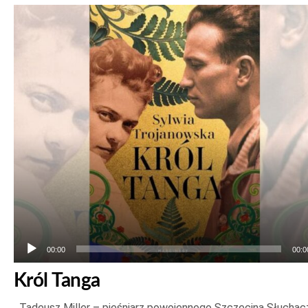
Odtwarzacz
plików
dźwiękowych
00:00
00:0
Król Tanga
Tadeusz Miller – pieśniarz powojennego Szczecina Słuchac