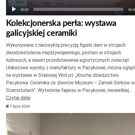
00:00
00:0
Kolekcjonerska perła: wystawa
galicyjskiej ceramiki
Wykonywane z niezwykłą precyzją figurki dam w strojach
dwudziestolecia międzywojennego, postaci w strojach
ludowych, a nawet przedstawienia egzotycznych zwierząt.
Unikatowe wyroby z manufaktury w Pacykowie, można ogląd
na wystawie w Stalowej Woli pt. „Kruche dziedzictwo
Pacykowa. Ceramika ze zbiorów Muzeum – Zamek Górków w
Szamotułach”. Wytwórnia fajansu w Pacykowie, niewielkiej…
Czytaj dalej
7 lipca 2026
Odtwarzacz
plików
dźwiękowych