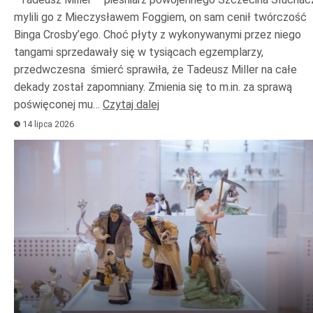
mylili go z Mieczysławem Foggiem, on sam cenił twórczość
Binga Crosby’ego. Choć płyty z wykonywanymi przez niego
tangami sprzedawały się w tysiącach egzemplarzy,
przedwczesna śmierć sprawiła, że Tadeusz Miller na całe
dekady został zapomniany. Zmienia się to m.in. za sprawą
poświęconej mu…
Czytaj dalej
14 lipca 2026
Odtwarzacz
plików
dźwiękowych