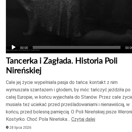
00:00
00:0
Tancerka i Zagłada. Historia Poli
Nireńskiej
Całe jej życie wypełniała pasja do tańca: kontakt z nim
wymuszała szantażem i głodem, by móc tańczyć jeździła po
całej Europie, w końcu wyjechała do Stanów. Przez całe życi
musiała też uciekać przed prześladowaniami i nienawiścią, w
końcu, przed bolesną pamięcią. O Poli Nireńskiej pisze Weron
Kostyrko. Choć Pola Nireńska…
Czytaj dalej
28 lipca 2026