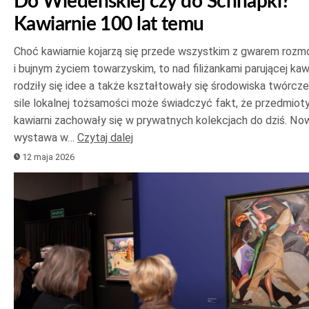
Do Wiedeńskiej czy do Schnapki?
Kawiarnie 100 lat temu
Choć kawiarnie kojarzą się przede wszystkim z gwarem roz
i bujnym życiem towarzyskim, to nad filiżankami parującej ka
rodziły się idee a także kształtowały się środowiska twórcze
sile lokalnej tożsamości może świadczyć fakt, że przedmioty
kawiarni zachowały się w prywatnych kolekcjach do dziś. No
wystawa w…
Czytaj dalej
12 maja 2026
Odtwarzacz
plików
dźwiękowych