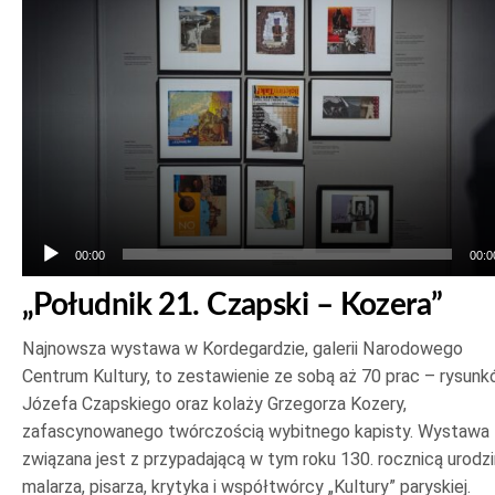
dźwiękowych
00:00
00:0
„Południk 21. Czapski – Kozera”
Najnowsza wystawa w Kordegardzie, galerii Narodowego
Centrum Kultury, to zestawienie ze sobą aż 70 prac – rysun
Józefa Czapskiego oraz kolaży Grzegorza Kozery,
zafascynowanego twórczością wybitnego kapisty. Wystawa
związana jest z przypadającą w tym roku 130. rocznicą urodzi
malarza, pisarza, krytyka i współtwórcy „Kultury” paryskiej.