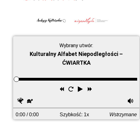
Wybrany utwór:
Kulturalny Alfabet Niepodległości –
ĆWIARTKA
Przewiń
Uruchom
Odtwórz
Przewiń
wstecz
ponownie
do
Szybciej
Wolniej
G
przodu
0:00
/ 0:00
Szybkość: 1x
Wstrzymane