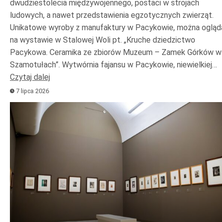
dwudziestolecia międzywojennego, postaci w strojach
ludowych, a nawet przedstawienia egzotycznych zwierząt.
Unikatowe wyroby z manufaktury w Pacykowie, można ogląd
na wystawie w Stalowej Woli pt. „Kruche dziedzictwo
Pacykowa. Ceramika ze zbiorów Muzeum – Zamek Górków w
Szamotułach”. Wytwórnia fajansu w Pacykowie, niewielkiej…
Czytaj dalej
7 lipca 2026
Odtwarzacz
plików
dźwiękowych