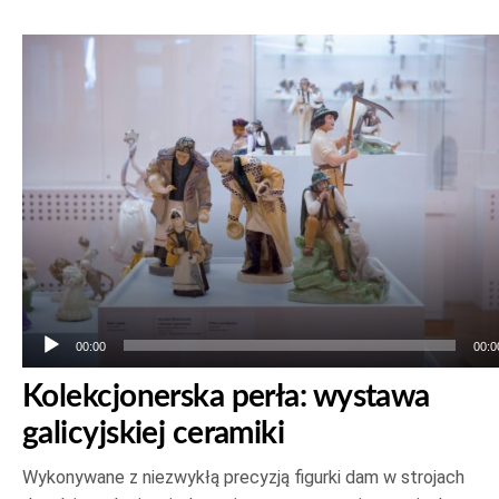
Odtwarzacz
plików
dźwiękowych
00:00
00:0
Kolekcjonerska perła: wystawa
galicyjskiej ceramiki
Wykonywane z niezwykłą precyzją figurki dam w strojach