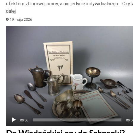
efektem zbiorowej pracy, a nie jedynie indywidualnego…
Czyt
dalej
19 maja 2026
Odtwarzacz
plików
dźwiękowych
00:00
00:0