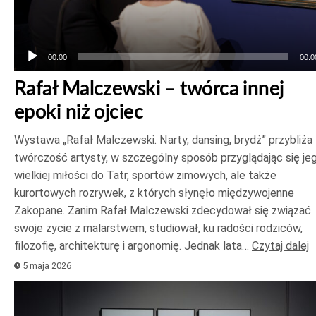
00:00
00:0
Rafał Malczewski – twórca innej
epoki niż ojciec
Wystawa „Rafał Malczewski. Narty, dansing, brydż” przybliża
twórczość artysty, w szczególny sposób przyglądając się je
wielkiej miłości do Tatr, sportów zimowych, ale także
kurortowych rozrywek, z których słynęło międzywojenne
Zakopane. Zanim Rafał Malczewski zdecydował się związać
swoje życie z malarstwem, studiował, ku radości rodziców,
filozofię, architekturę i argonomię. Jednak lata…
Czytaj dalej
5 maja 2026
Odtwarzacz
plików