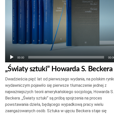
dźwiękowych
00:00
00:0
„Światy sztuki” Howarda S. Beckera
Dwadzieścia pięć lat od pierwszego wydania, na polskim rynk
wydawniczym pojawiło się pierwsze tłumaczenie jednej z
najważniejszych teorii amerykańskiego socjologa, Howarda S.
Beckera. „Światy sztuki” są próbą spojrzenia na proces
powstawania dzieła, będącego wypadkową pracy wielu
zaangażowanych osób. Sztuka w ujęciu Beckera staje się