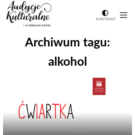
KONTRAST
Archiwum tagu:
alkohol
Odtwarzacz
plików
dźwiękowych