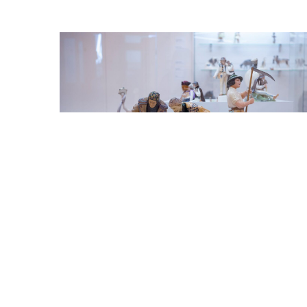
Odtwarzacz
plików
dźwiękowych
00:00
00:00
Kolekcjonerska perła: wystaw
galicyjskiej ceramiki
Wykonywane z niezwykłą precyzją figurki dam w str