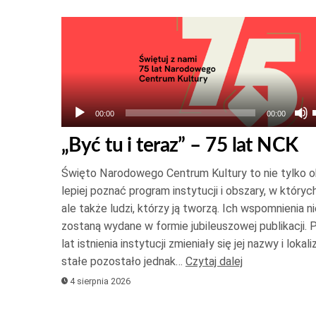
Odtwarzacz
plików
dźwiękowych
00:00
00:00
„Być tu i teraz” – 75 lat NCK
Święto Narodowego Centrum Kultury to nie tylko ok
lepiej poznać program instytucji i obszary, w których
ale także ludzi, którzy ją tworzą. Ich wspomnienia n
zostaną wydane w formie jubileuszowej publikacji. 
lat istnienia instytucji zmieniały się jej nazwy i lokali
stałe pozostało jednak…
Czytaj dalej
4 sierpnia 2026