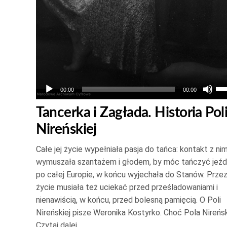
głośność.
Uż
00:00
00:00
st
Tancerka i Zagłada. Historia Pol
do
Nireńskiej
gó
or
Całe jej życie wypełniała pasja do tańca: kontakt z ni
do
wymuszała szantażem i głodem, by móc tańczyć jeźd
do
po całej Europie, w końcu wyjechała do Stanów. Przez
ab
życie musiała też uciekać przed prześladowaniami i
zw
nienawiścią, w końcu, przed bolesną pamięcią. O Poli
Nireńskiej pisze Weronika Kostyrko. Choć Pola Nireńs
lu
Czytaj dalej