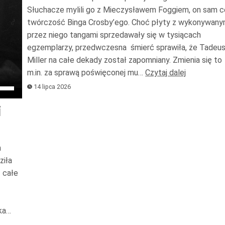
oraz
Słuchacze mylili go z Mieczysławem Foggiem, on sam c
do
twórczość Binga Crosby’ego. Choć płyty z wykonywany
przez niego tangami sprzedawały się w tysiącach
dołu
egzemplarzy, przedwczesna śmierć sprawiła, że Tadeu
aby
Miller na całe dekady został zapomniany. Zmienia się to
zwię
m.in. za sprawą poświęconej mu…
Czytaj dalej
lub
ywaj
14 lipca 2026
zmni
rzałek
głoś
i
ry
az
m
ziła
łu
 całe
y
iększyć
ka…
b