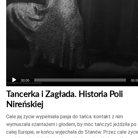
00:00
00:0
Tancerka i Zagłada. Historia Poli
Nireńskiej
Całe jej życie wypełniała pasja do tańca: kontakt z nim
wymuszała szantażem i głodem, by móc tańczyć jeździła po
całej Europie, w końcu wyjechała do Stanów. Przez całe życi