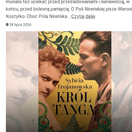
musiała też uciekać przed prześladowaniami i nienawiścią, w
końcu, przed bolesną pamięcią. O Poli Nireńskiej pisze Weron
Kostyrko. Choć Pola Nireńska…
Czytaj dalej
28 lipca 2026
Odtwarzacz
plików
dźwiękowych