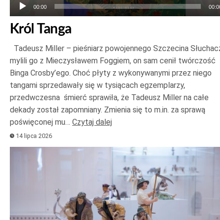
00:00
00:0
Król Tanga
Tadeusz Miller – pieśniarz powojennego Szczecina Słuchac
mylili go z Mieczysławem Foggiem, on sam cenił twórczość
Binga Crosby’ego. Choć płyty z wykonywanymi przez niego
tangami sprzedawały się w tysiącach egzemplarzy,
przedwczesna śmierć sprawiła, że Tadeusz Miller na całe
dekady został zapomniany. Zmienia się to m.in. za sprawą
poświęconej mu…
Czytaj dalej
14 lipca 2026
Odtwarzacz
plików
dźwiękowych