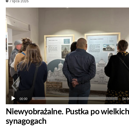
7 lipca 2026
Odtwarzacz
plików
dźwiękowych
00:00
00:0
Niewyobrażalne. Pustka po wielkic
synagogach