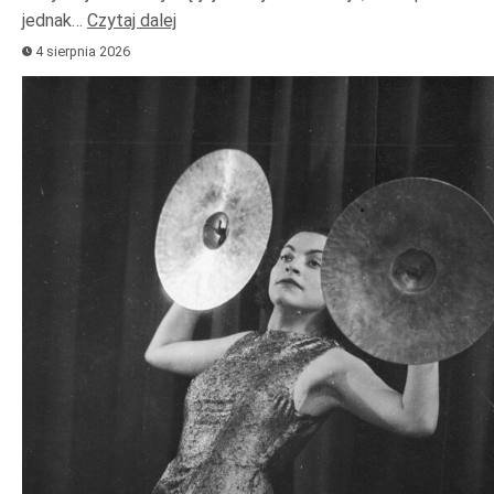
jednak…
Czytaj dalej
4 sierpnia 2026
Odtwarzacz
plików
dźwiękowych