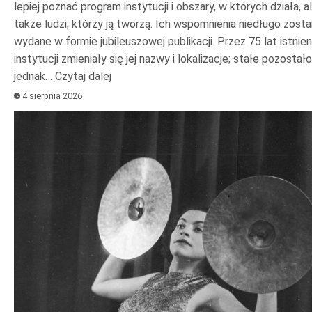
lepiej poznać program instytucji i obszary, w których działa, a
także ludzi, którzy ją tworzą. Ich wspomnienia niedługo zost
wydane w formie jubileuszowej publikacji. Przez 75 lat istnien
instytucji zmieniały się jej nazwy i lokalizacje; stałe pozostało
jednak…
Czytaj dalej
4 sierpnia 2026
Odtwarzacz
plików
dźwiękowych