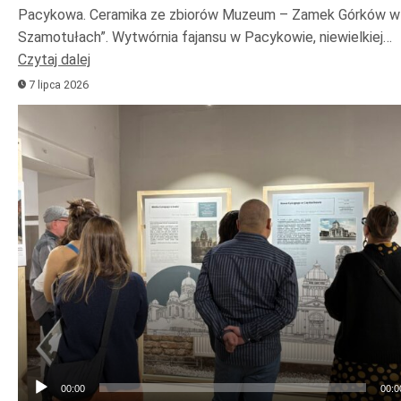
Pacykowa. Ceramika ze zbiorów Muzeum – Zamek Górków w
Szamotułach”. Wytwórnia fajansu w Pacykowie, niewielkiej…
Czytaj dalej
7 lipca 2026
Odtwarzacz
plików
dźwiękowych
00:00
00:0