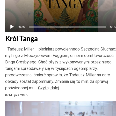
00:00
00:0
Król Tanga
Tadeusz Miller – pieśniarz powojennego Szczecina Słuchac
mylili go z Mieczysławem Foggiem, on sam cenił twórczość
Binga Crosby’ego. Choć płyty z wykonywanymi przez niego
tangami sprzedawały się w tysiącach egzemplarzy,
przedwczesna śmierć sprawiła, że Tadeusz Miller na całe
dekady został zapomniany. Zmienia się to m.in. za sprawą
poświęconej mu…
Czytaj dalej
14 lipca 2026
Odtwarzacz
plików