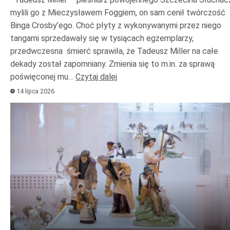
mylili go z Mieczysławem Foggiem, on sam cenił twórczość
Binga Crosby’ego. Choć płyty z wykonywanymi przez niego
tangami sprzedawały się w tysiącach egzemplarzy,
przedwczesna śmierć sprawiła, że Tadeusz Miller na całe
dekady został zapomniany. Zmienia się to m.in. za sprawą
poświęconej mu…
Czytaj dalej
14 lipca 2026
Odtwarzacz
plików
dźwiękowych