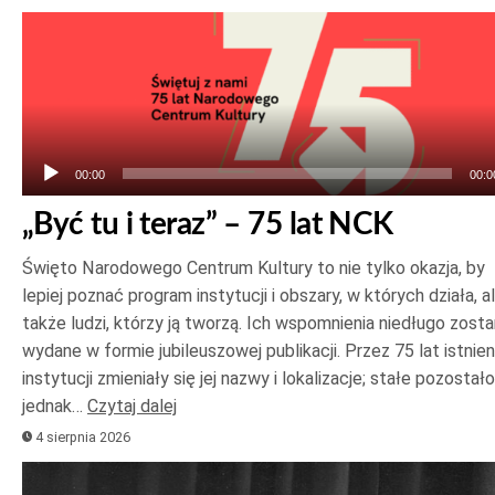
Odtwarzacz
plików
dźwiękowych
00:00
00:0
„Być tu i teraz” – 75 lat NCK
Święto Narodowego Centrum Kultury to nie tylko okazja, by
lepiej poznać program instytucji i obszary, w których działa, a
także ludzi, którzy ją tworzą. Ich wspomnienia niedługo zost
wydane w formie jubileuszowej publikacji. Przez 75 lat istnien
instytucji zmieniały się jej nazwy i lokalizacje; stałe pozostało
jednak…
Czytaj dalej
4 sierpnia 2026
Odtwarzacz