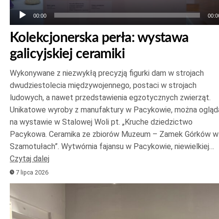
00:00
00:0
Kolekcjonerska perła: wystawa
galicyjskiej ceramiki
Wykonywane z niezwykłą precyzją figurki dam w strojach
dwudziestolecia międzywojennego, postaci w strojach
ludowych, a nawet przedstawienia egzotycznych zwierząt.
Unikatowe wyroby z manufaktury w Pacykowie, można ogląd
na wystawie w Stalowej Woli pt. „Kruche dziedzictwo
Pacykowa. Ceramika ze zbiorów Muzeum – Zamek Górków w
Szamotułach”. Wytwórnia fajansu w Pacykowie, niewielkiej…
Czytaj dalej
7 lipca 2026
Odtwarzacz
plików
dźwiękowych