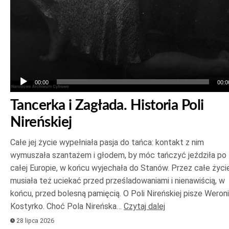
00:00
00:0
Tancerka i Zagłada. Historia Poli
Nireńskiej
Całe jej życie wypełniała pasja do tańca: kontakt z nim
wymuszała szantażem i głodem, by móc tańczyć jeździła po
całej Europie, w końcu wyjechała do Stanów. Przez całe życi
musiała też uciekać przed prześladowaniami i nienawiścią, w
końcu, przed bolesną pamięcią. O Poli Nireńskiej pisze Weron
Kostyrko. Choć Pola Nireńska…
Czytaj dalej
28 lipca 2026