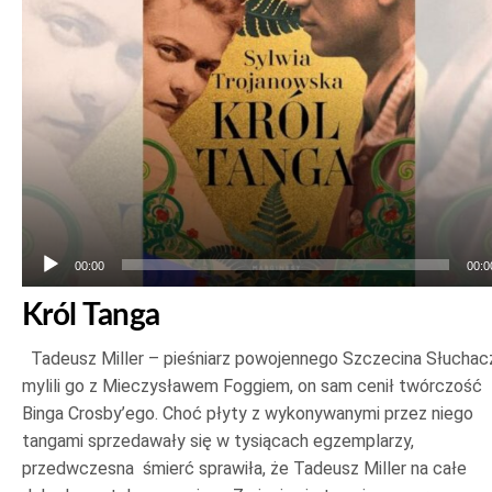
00:00
00:0
Król Tanga
Tadeusz Miller – pieśniarz powojennego Szczecina Słuchac
mylili go z Mieczysławem Foggiem, on sam cenił twórczość
Binga Crosby’ego. Choć płyty z wykonywanymi przez niego
tangami sprzedawały się w tysiącach egzemplarzy,
przedwczesna śmierć sprawiła, że Tadeusz Miller na całe