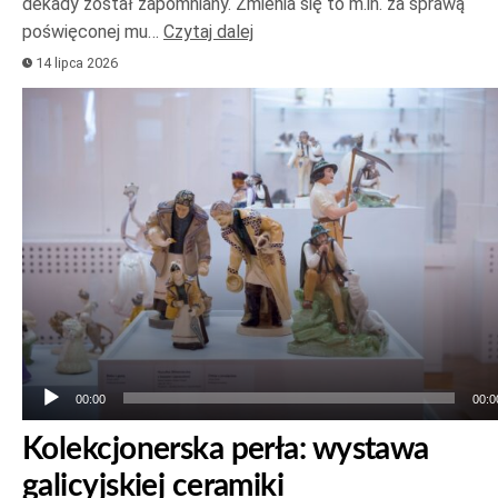
dekady został zapomniany. Zmienia się to m.in. za sprawą
poświęconej mu…
Czytaj dalej
14 lipca 2026
Odtwarzacz
plików
dźwiękowych
00:00
00:0
Kolekcjonerska perła: wystawa
galicyjskiej ceramiki