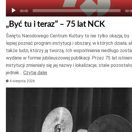
00:00
00:0
„Być tu i teraz” – 75 lat NCK
Święto Narodowego Centrum Kultury to nie tylko okazja, by
lepiej poznać program instytucji i obszary, w których działa, a
także ludzi, którzy ją tworzą. Ich wspomnienia niedługo zost
wydane w formie jubileuszowej publikacji. Przez 75 lat istnien
instytucji zmieniały się jej nazwy i lokalizacje; stałe pozostało
jednak…
Czytaj dalej
4 sierpnia 2026
Odtwarzacz
plików
dźwiękowych