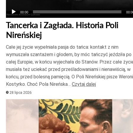
00:00
00:0
Tancerka i Zagłada. Historia Poli
Nireńskiej
Całe jej życie wypełniała pasja do tańca: kontakt z nim
wymuszała szantażem i głodem, by móc tańczyć jeździła po
całej Europie, w końcu wyjechała do Stanów. Przez całe życi
musiała też uciekać przed prześladowaniami i nienawiścią, w
końcu, przed bolesną pamięcią. O Poli Nireńskiej pisze Weron
Kostyrko. Choć Pola Nireńska…
Czytaj dalej
28 lipca 2026
Odtwarzacz
plików
dźwiękowych