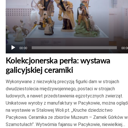
00:00
00:0
Kolekcjonerska perła: wystawa
galicyjskiej ceramiki
Wykonywane z niezwykłą precyzją figurki dam w strojach
dwudziestolecia międzywojennego, postaci w strojach
ludowych, a nawet przedstawienia egzotycznych zwierząt.
Unikatowe wyroby z manufaktury w Pacykowie, można ogląd
na wystawie w Stalowej Woli pt. „Kruche dziedzictwo
Pacykowa. Ceramika ze zbiorów Muzeum – Zamek Górków w
Szamotułach”. Wytwórnia fajansu w Pacykowie, niewielkiej…