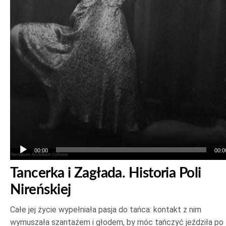
00:00
00:0
Tancerka i Zagłada. Historia Poli
Nireńskiej
Całe jej życie wypełniała pasja do tańca: kontakt z nim
wymuszała szantażem i głodem, by móc tańczyć jeździła po