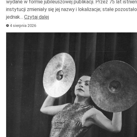
wydane w formie jubileuszowej publikacji. Przez 75 lat istnien
instytucji zmieniały się jej nazwy i lokalizacje; stałe pozostało
jednak…
Czytaj dalej
4 sierpnia 2026
Odtwarzacz
plików
dźwiękowych