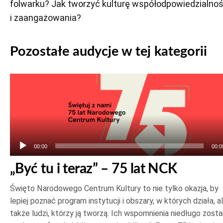
folwarku? Jak tworzyć kulturę współodpowiedzialnoś
i zaangażowania?
Pozostałe audycje w tej kategorii
Odtwarzacz
plików
dźwiękowych
00:00
00:0
„Być tu i teraz” – 75 lat NCK
Święto Narodowego Centrum Kultury to nie tylko okazja, by
lepiej poznać program instytucji i obszary, w których działa, a
także ludzi, którzy ją tworzą. Ich wspomnienia niedługo zost