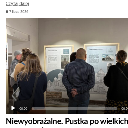
Czytaj dalej
7 lipca 2026
Odtwarzacz
plików
dźwiękowych
00:00
00:0
Niewyobrażalne. Pustka po wielkic