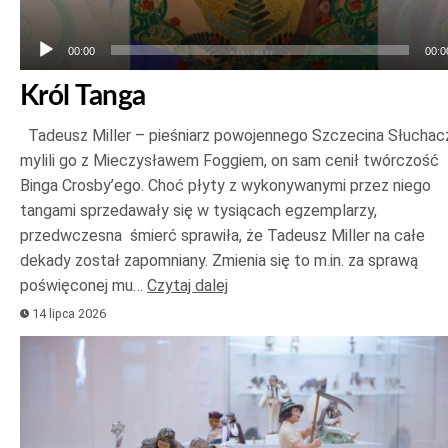
00:00
00:0
Król Tanga
Tadeusz Miller – pieśniarz powojennego Szczecina Słuchac
mylili go z Mieczysławem Foggiem, on sam cenił twórczość
Binga Crosby’ego. Choć płyty z wykonywanymi przez niego
tangami sprzedawały się w tysiącach egzemplarzy,
przedwczesna śmierć sprawiła, że Tadeusz Miller na całe
dekady został zapomniany. Zmienia się to m.in. za sprawą
poświęconej mu…
Czytaj dalej
14 lipca 2026
Odtwarzacz
plików
dźwiękowych