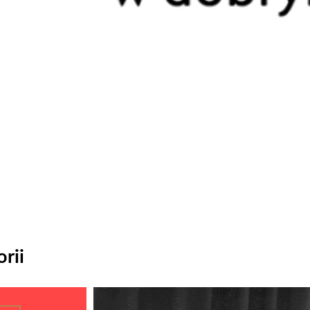
rii
Odtwarzacz