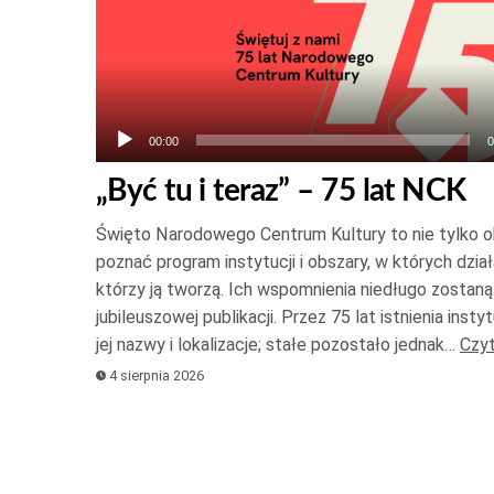
plików
dźwiękowych
00:00
0
„Być tu i teraz” – 75 lat NCK
Święto Narodowego Centrum Kultury to nie tylko oka
poznać program instytucji i obszary, w których działa
którzy ją tworzą. Ich wspomnienia niedługo zostan
jubileuszowej publikacji. Przez 75 lat istnienia instyt
jej nazwy i lokalizacje; stałe pozostało jednak…
Czyt
4 sierpnia 2026