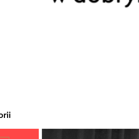
rii
Odtwarzacz