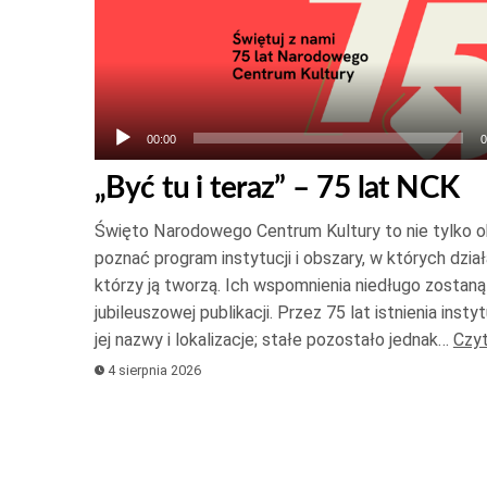
plików
dźwiękowych
00:00
0
„Być tu i teraz” – 75 lat NCK
Święto Narodowego Centrum Kultury to nie tylko oka
poznać program instytucji i obszary, w których działa
którzy ją tworzą. Ich wspomnienia niedługo zostan
jubileuszowej publikacji. Przez 75 lat istnienia instyt
jej nazwy i lokalizacje; stałe pozostało jednak…
Czyt
4 sierpnia 2026