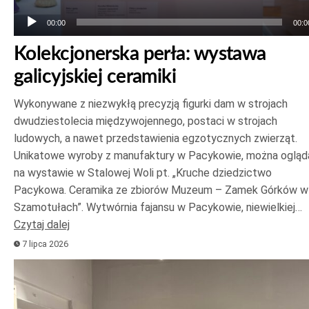
00:00
00:0
Kolekcjonerska perła: wystawa
galicyjskiej ceramiki
Wykonywane z niezwykłą precyzją figurki dam w strojach
dwudziestolecia międzywojennego, postaci w strojach
ludowych, a nawet przedstawienia egzotycznych zwierząt.
Unikatowe wyroby z manufaktury w Pacykowie, można ogląd
na wystawie w Stalowej Woli pt. „Kruche dziedzictwo
Pacykowa. Ceramika ze zbiorów Muzeum – Zamek Górków w
Szamotułach”. Wytwórnia fajansu w Pacykowie, niewielkiej…
Czytaj dalej
7 lipca 2026
Odtwarzacz
plików
dźwiękowych