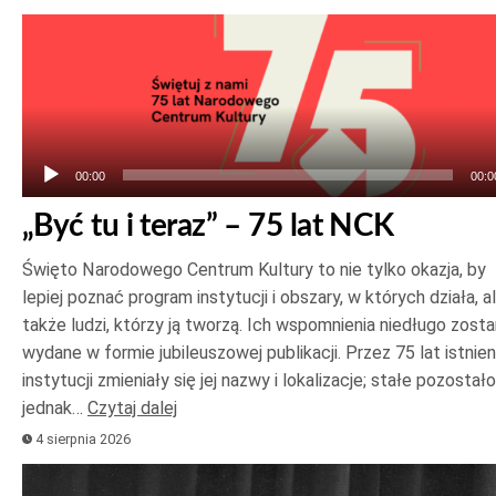
Odtwarzacz
plików
dźwiękowych
00:00
00:0
„Być tu i teraz” – 75 lat NCK
Święto Narodowego Centrum Kultury to nie tylko okazja, by
lepiej poznać program instytucji i obszary, w których działa, a
także ludzi, którzy ją tworzą. Ich wspomnienia niedługo zost
wydane w formie jubileuszowej publikacji. Przez 75 lat istnien
instytucji zmieniały się jej nazwy i lokalizacje; stałe pozostało
jednak…
Czytaj dalej
4 sierpnia 2026
Odtwarzacz