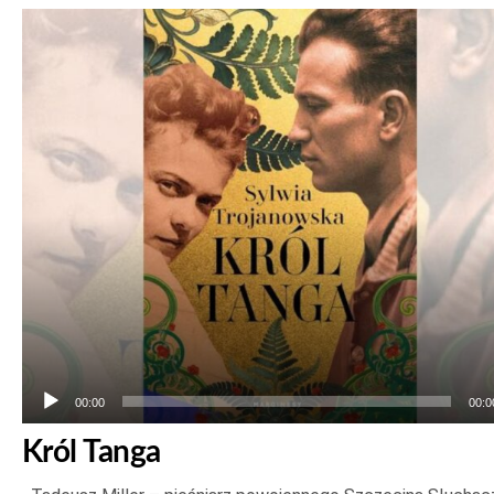
Odtwarzacz
plików
dźwiękowych
00:00
00:0
Król Tanga