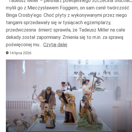
Tadeusz Miller – pieśniarz powojennego Szczecina Słuchac
mylili go z Mieczysławem Foggiem, on sam cenił twórczość
Binga Crosby’ego. Choć płyty z wykonywanymi przez niego
tangami sprzedawały się w tysiącach egzemplarzy,
przedwczesna śmierć sprawiła, że Tadeusz Miller na całe
dekady został zapomniany. Zmienia się to m.in. za sprawą
poświęconej mu…
Czytaj dalej
14 lipca 2026
Odtwarzacz
plików
dźwiękowych