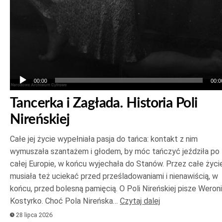
00:00
00:0
Tancerka i Zagłada. Historia Poli
Nireńskiej
Całe jej życie wypełniała pasja do tańca: kontakt z nim
wymuszała szantażem i głodem, by móc tańczyć jeździła po
całej Europie, w końcu wyjechała do Stanów. Przez całe życi
musiała też uciekać przed prześladowaniami i nienawiścią, w
końcu, przed bolesną pamięcią. O Poli Nireńskiej pisze Weron
Kostyrko. Choć Pola Nireńska…
Czytaj dalej
28 lipca 2026