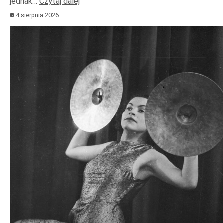
jednak…
Czytaj dalej
4 sierpnia 2026
Odtwarzacz
plików
dźwiękowych