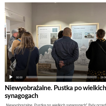
Odtwarzacz
plików
dźwiękowych
00:00
00:0
Niewyobrażalne. Pustka po wielkic
synagogach
„Niewyobrażalne. Pustka po wielkich synagogach” Były prze