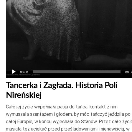
00:00
00:0
Tancerka i Zagłada. Historia Poli
Nireńskiej
Całe jej życie wypełniała pasja do tańca: kontakt z nim
wymuszała szantażem i głodem, by móc tańczyć jeździła po
całej Europie, w końcu wyjechała do Stanów. Przez całe życi
musiała też uciekać przed prześladowaniami i nienawiścią, w