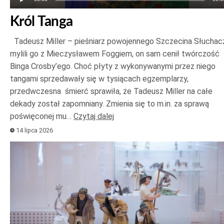
Król Tanga
Tadeusz Miller – pieśniarz powojennego Szczecina Słuchac
mylili go z Mieczysławem Foggiem, on sam cenił twórczość
Binga Crosby’ego. Choć płyty z wykonywanymi przez niego
tangami sprzedawały się w tysiącach egzemplarzy,
przedwczesna śmierć sprawiła, że Tadeusz Miller na całe
dekady został zapomniany. Zmienia się to m.in. za sprawą
poświęconej mu…
Czytaj dalej
14 lipca 2026
Odtwarzacz
plików
dźwiękowych