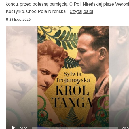
końcu, przed bolesną pamięcią. O Poli Nireńskiej pisze Weron
Kostyrko. Choć Pola Nireńska…
Czytaj dalej
28 lipca 2026
Odtwarzacz
plików
dźwiękowych
00:00
00:0