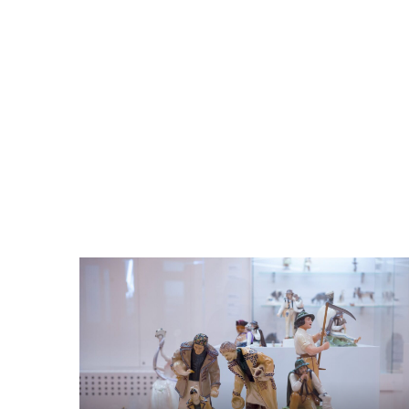
Odtwarzacz
plików
dźwiękowych