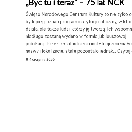
„Być tu i teraz” – 75 lat NCK
do
gó
Święto Narodowego Centrum Kultury to nie tylko o
or
by lepiej poznać program instytucji i obszary, w któ
do
działa, ale także ludzi, którzy ją tworzą. Ich wspomn
niedługo zostaną wydane w formie jubileuszowej
do
publikacji. Przez 75 lat istnienia instytucji zmieniały s
ab
nazwy i lokalizacje; stałe pozostało jednak…
Czytaj 
zw
4 sierpnia 2026
lu
zm
gł