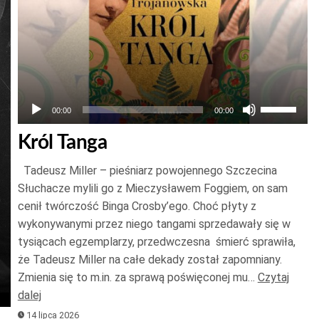
Używaj
00:00
00:00
strzałek
Król Tanga
do
góry
Tadeusz Miller – pieśniarz powojennego Szczecina
oraz
Słuchacze mylili go z Mieczysławem Foggiem, on sam
do
cenił twórczość Binga Crosby’ego. Choć płyty z
wykonywanymi przez niego tangami sprzedawały się w
dołu
tysiącach egzemplarzy, przedwczesna śmierć sprawiła,
aby
że Tadeusz Miller na całe dekady został zapomniany.
zwiększyć
Zmienia się to m.in. za sprawą poświęconej mu…
Czytaj
lub
j
dalej
zmniejszy
ek
14 lipca 2026