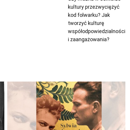
kultury przezwyciężyć
kod folwarku? Jak
tworzyć kulturę
współodpowiedzialności
i zaangażowania?
Odtwarzacz
plików
dźwiękowych