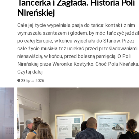
Tancerka i Zagłada. Historia Poli
do
Nireńskiej
góry
oraz
Całe jej życie wypełniała pasja do tańca: kontakt z nim
do
wymuszała szantażem i głodem, by móc tańczyć jeździ
dołu
po całej Europie, w końcu wyjechała do Stanów. Przez
aby
całe życie musiała też uciekać przed prześladowaniami 
zwięk
nienawiścią, w końcu, przed bolesną pamięcią. O Poli
Nireńskiej pisze Weronika Kostyrko. Choć Pola Nireńska
lub
Czytaj dalej
zmnie
28 lipca 2026
głośno
Odtwarzacz
plików
dźwiękowych