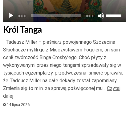
Używaj
00:00
00:00
strzałek
Król Tanga
do
góry
Tadeusz Miller – pieśniarz powojennego Szczecina
oraz
Słuchacze mylili go z Mieczysławem Foggiem, on sam
do
cenił twórczość Binga Crosby’ego. Choć płyty z
wykonywanymi przez niego tangami sprzedawały się w
dołu
tysiącach egzemplarzy, przedwczesna śmierć sprawiła,
aby
że Tadeusz Miller na całe dekady został zapomniany.
zwiększyć
Zmienia się to m.in. za sprawą poświęconej mu…
Czytaj
lub
dalej
zmniejszyć
14 lipca 2026
głośność.