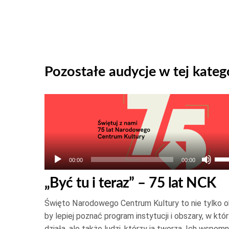
Pozostałe audycje w tej katego
Odtwarzacz
plików
dźwiękowych
Uż
00:00
00:00
str
„Być tu i teraz” – 75 lat NCK
do
gór
Święto Narodowego Centrum Kultury to nie tylko o
ora
by lepiej poznać program instytucji i obszary, w któ
do
działa, ale także ludzi, którzy ją tworzą. Ich wspomn