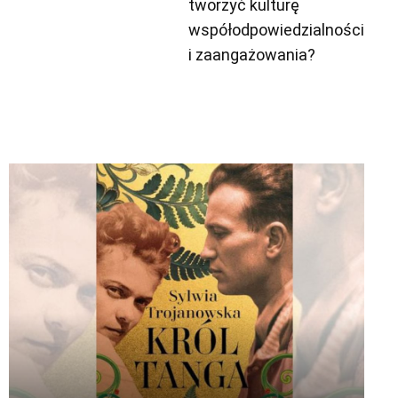
tworzyć kulturę
współodpowiedzialności
i zaangażowania?
Odtwarzacz
plików
dźwiękowych