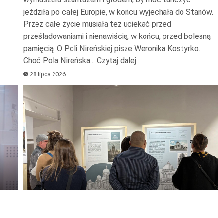
dołu
jeździła po całej Europie, w końcu wyjechała do Stanów.
aby
Przez całe życie musiała też uciekać przed
zwiększ
prześladowaniami i nienawiścią, w końcu, przed bolesną
pamięcią. O Poli Nireńskiej pisze Weronika Kostyrko.
lub
Choć Pola Nireńska…
Czytaj dalej
zmniejs
28 lipca 2026
głośnoś
Odtwarzacz
plików
dźwiękowych
ywaj
załek
Używaj