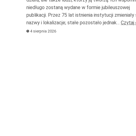
niedługo zostaną wydane w formie jubileuszowej
doł
publikacji. Przez 75 lat istnienia instytucji zmieniały s
ab
nazwy i lokalizacje; stałe pozostało jednak…
Czytaj 
zwi
4 sierpnia 2026
lub
zmn
gło