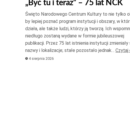
„Być tu i teraz” – 75 lat NCK
do
gó
Święto Narodowego Centrum Kultury to nie tylko o
or
by lepiej poznać program instytucji i obszary, w któ
do
działa, ale także ludzi, którzy ją tworzą. Ich wspomn
niedługo zostaną wydane w formie jubileuszowej
do
publikacji. Przez 75 lat istnienia instytucji zmieniały s
ab
nazwy i lokalizacje; stałe pozostało jednak…
Czytaj 
zw
4 sierpnia 2026
lu
zm
gł