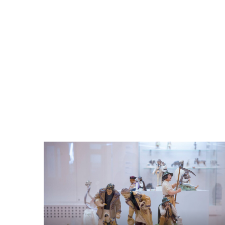
Odtwarzacz
plików
dźwiękowych