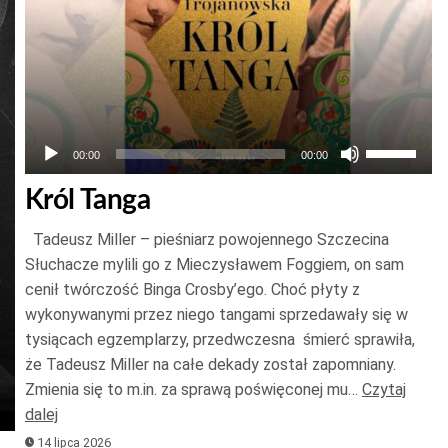
Używaj
00:00
00:00
strzałek
Król Tanga
do
góry
Tadeusz Miller – pieśniarz powojennego Szczecina
oraz
Słuchacze mylili go z Mieczysławem Foggiem, on sam
do
cenił twórczość Binga Crosby’ego. Choć płyty z
wykonywanymi przez niego tangami sprzedawały się w
dołu
tysiącach egzemplarzy, przedwczesna śmierć sprawiła,
aby
że Tadeusz Miller na całe dekady został zapomniany.
zwiększyć
Zmienia się to m.in. za sprawą poświęconej mu…
Czytaj
lub
j
dalej
zmniejszy
ek
14 lipca 2026