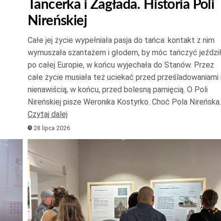
Tancerka i Zagłada. Historia Poli
do
Nireńskiej
góry
oraz
Całe jej życie wypełniała pasja do tańca: kontakt z nim
do
wymuszała szantażem i głodem, by móc tańczyć jeździ
dołu
po całej Europie, w końcu wyjechała do Stanów. Przez
aby
całe życie musiała też uciekać przed prześladowaniami 
zwięk
nienawiścią, w końcu, przed bolesną pamięcią. O Poli
Nireńskiej pisze Weronika Kostyrko. Choć Pola Nireńska
lub
Czytaj dalej
zmnie
28 lipca 2026
głośno
Odtwarzacz
plików
dźwiękowych