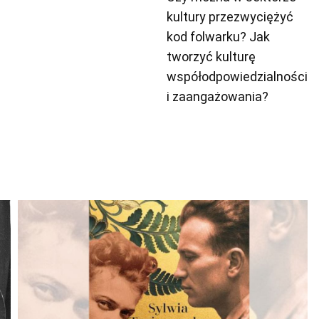
kultury przezwyciężyć
kod folwarku? Jak
tworzyć kulturę
współodpowiedzialności
i zaangażowania?
Odtwarzacz
plików
dźwiękowych