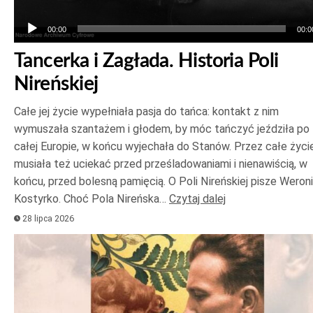
00:00
00:0
Tancerka i Zagłada. Historia Poli
Nireńskiej
Całe jej życie wypełniała pasja do tańca: kontakt z nim
wymuszała szantażem i głodem, by móc tańczyć jeździła po
całej Europie, w końcu wyjechała do Stanów. Przez całe życi
musiała też uciekać przed prześladowaniami i nienawiścią, w
końcu, przed bolesną pamięcią. O Poli Nireńskiej pisze Weron
Kostyrko. Choć Pola Nireńska…
Czytaj dalej
28 lipca 2026
Odtwarzacz
plików
dźwiękowych