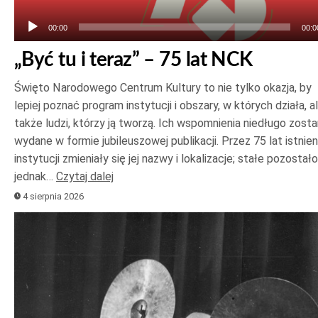
00:00
00:0
„Być tu i teraz” – 75 lat NCK
Święto Narodowego Centrum Kultury to nie tylko okazja, by
lepiej poznać program instytucji i obszary, w których działa, a
także ludzi, którzy ją tworzą. Ich wspomnienia niedługo zost
wydane w formie jubileuszowej publikacji. Przez 75 lat istnien
instytucji zmieniały się jej nazwy i lokalizacje; stałe pozostało
jednak…
Czytaj dalej
4 sierpnia 2026
Odtwarzacz
plików
dźwiękowych