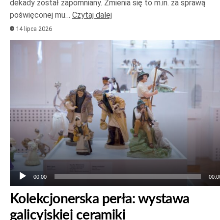
dekady został zapomniany. Zmienia się to m.in. za sprawą
poświęconej mu…
Czytaj dalej
14 lipca 2026
Odtwarzacz
plików
dźwiękowych
00:00
00:0
Kolekcjonerska perła: wystawa
galicyjskiej ceramiki