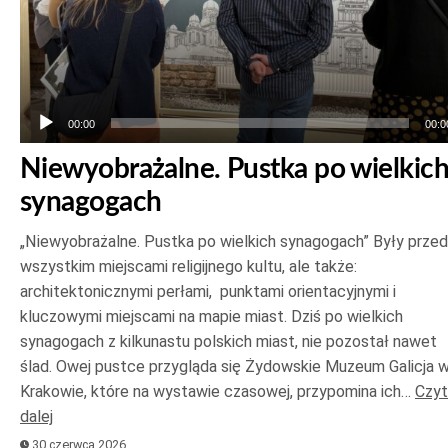
00:00
00:0
Niewyobrażalne. Pustka po wielkic
synagogach
„Niewyobrażalne. Pustka po wielkich synagogach” Były prze
wszystkim miejscami religijnego kultu, ale także:
architektonicznymi perłami, punktami orientacyjnymi i
kluczowymi miejscami na mapie miast. Dziś po wielkich
synagogach z kilkunastu polskich miast, nie pozostał nawet
ślad. Owej pustce przygląda się Żydowskie Muzeum Galicja 
Krakowie, które na wystawie czasowej, przypomina ich…
Czyt
dalej
30 czerwca 2026