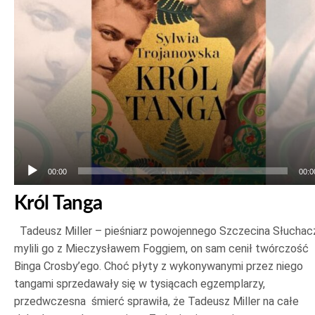
00:00
00:0
Król Tanga
Tadeusz Miller – pieśniarz powojennego Szczecina Słuchac
mylili go z Mieczysławem Foggiem, on sam cenił twórczość
Binga Crosby’ego. Choć płyty z wykonywanymi przez niego
tangami sprzedawały się w tysiącach egzemplarzy,
przedwczesna śmierć sprawiła, że Tadeusz Miller na całe