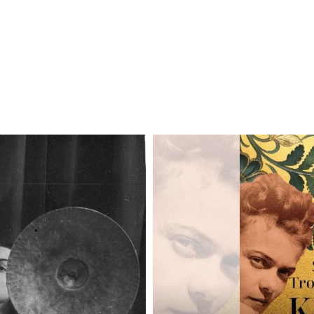
Odtwarzacz
plików
dźwiękowych