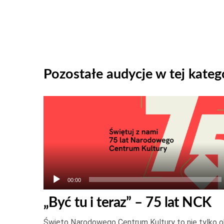
Pozostałe audycje w tej katego
Odtwarzacz
plików
dźwiękowych
00:00
„Być tu i teraz” – 75 lat NCK
Święto Narodowego Centrum Kultury to nie tylko oka