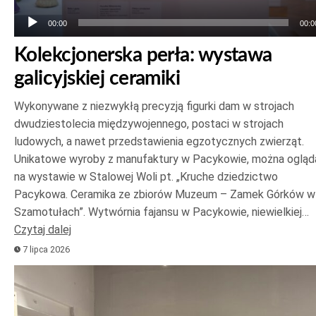
00:00
00:0
Kolekcjonerska perła: wystawa
galicyjskiej ceramiki
Wykonywane z niezwykłą precyzją figurki dam w strojach
dwudziestolecia międzywojennego, postaci w strojach
ludowych, a nawet przedstawienia egzotycznych zwierząt.
Unikatowe wyroby z manufaktury w Pacykowie, można ogląd
na wystawie w Stalowej Woli pt. „Kruche dziedzictwo
Pacykowa. Ceramika ze zbiorów Muzeum – Zamek Górków w
Szamotułach”. Wytwórnia fajansu w Pacykowie, niewielkiej…
Czytaj dalej
7 lipca 2026
Odtwarzacz
plików
dźwiękowych