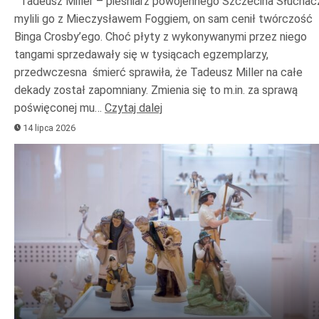
Tadeusz Miller – pieśniarz powojennego Szczecina Słuchac
mylili go z Mieczysławem Foggiem, on sam cenił twórczość
Binga Crosby’ego. Choć płyty z wykonywanymi przez niego
tangami sprzedawały się w tysiącach egzemplarzy,
przedwczesna śmierć sprawiła, że Tadeusz Miller na całe
dekady został zapomniany. Zmienia się to m.in. za sprawą
poświęconej mu…
Czytaj dalej
14 lipca 2026
Odtwarzacz
plików
dźwiękowych