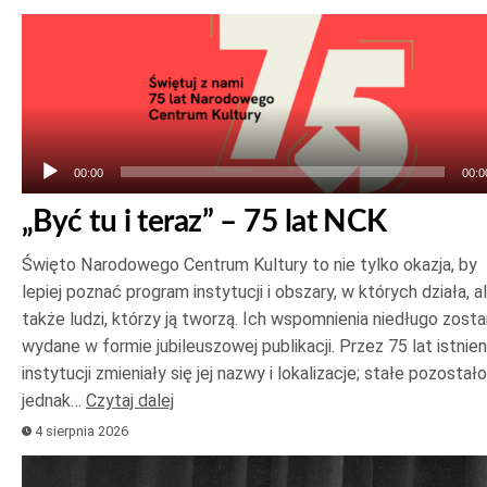
Odtwarzacz
plików
dźwiękowych
00:00
00:0
„Być tu i teraz” – 75 lat NCK
Święto Narodowego Centrum Kultury to nie tylko okazja, by
lepiej poznać program instytucji i obszary, w których działa, a
także ludzi, którzy ją tworzą. Ich wspomnienia niedługo zost
wydane w formie jubileuszowej publikacji. Przez 75 lat istnien
instytucji zmieniały się jej nazwy i lokalizacje; stałe pozostało
jednak…
Czytaj dalej
4 sierpnia 2026
Odtwarzacz