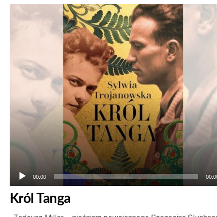
Odtwarzacz
plików
dźwiękowych
00:00
00:0
Król Tanga