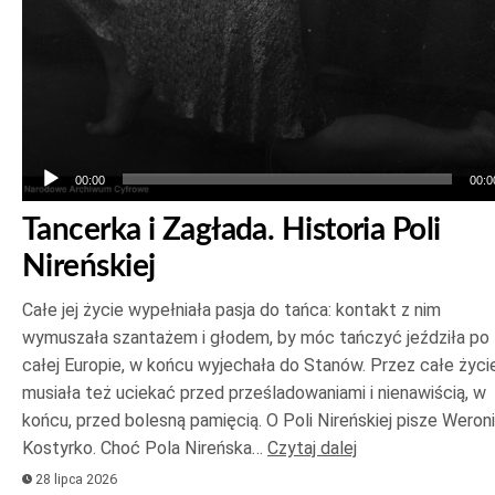
00:00
00:0
Tancerka i Zagłada. Historia Poli
Nireńskiej
Całe jej życie wypełniała pasja do tańca: kontakt z nim
wymuszała szantażem i głodem, by móc tańczyć jeździła po
całej Europie, w końcu wyjechała do Stanów. Przez całe życi
musiała też uciekać przed prześladowaniami i nienawiścią, w
końcu, przed bolesną pamięcią. O Poli Nireńskiej pisze Weron
Kostyrko. Choć Pola Nireńska…
Czytaj dalej
28 lipca 2026