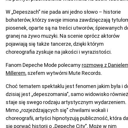
W „Depeszach” nie pada ani jedno słowo – historie
bohaterów, którzy swoje imiona zawdzięczają tytuło
piosenek, oparte są na treści utworów, śpiewanych d
granej na żywo muzyki. Na scenie oprócz aktorów
pojawiają się także tancerze, dzięki którym
choreografia zyskuje na jakości i wyrazistości.
Fanom Depeche Mode polecamy
rozmowę z Daniele
Millerem
, szefem wytwórni Mute Records.
Choć tematem spektaklu jest fenomen jakim była i d
dzisiaj jest „depeszomania”, samo widowisko równie
staje się swego rodzaju artystycznym wydarzeniem.
Mimo „rozjeżdżających się” chwilami wokali i
choreografii, artyści hipnotyzują publiczność, która d
się porwać historii o „Depeche City”. Może w nim