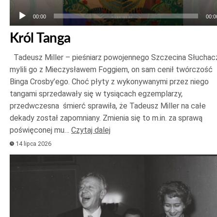
00:00
00:0
Król Tanga
Tadeusz Miller – pieśniarz powojennego Szczecina Słuchac
mylili go z Mieczysławem Foggiem, on sam cenił twórczość
Binga Crosby’ego. Choć płyty z wykonywanymi przez niego
tangami sprzedawały się w tysiącach egzemplarzy,
przedwczesna śmierć sprawiła, że Tadeusz Miller na całe
dekady został zapomniany. Zmienia się to m.in. za sprawą
poświęconej mu…
Czytaj dalej
14 lipca 2026
Odtwarzacz
plików
dźwiękowych