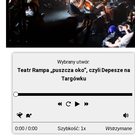
Wybrany utwór:
Teatr Rampa „puszcza oko”, czyli Depesze na
Targówku
Przewiń
Uruchom
Odtwórz
Przewiń
wstecz
ponownie
do
Szybciej
Wolniej
G
przodu
0:00
/ 0:00
Szybkość: 1x
Wstrzymane