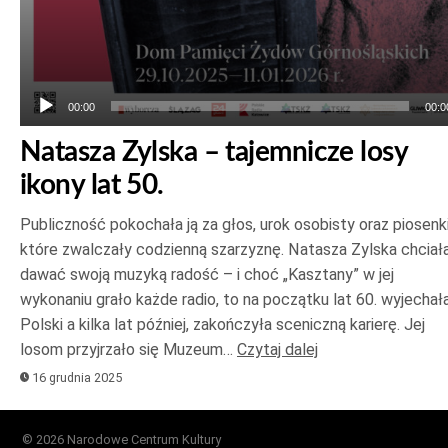
00:00
00:0
Natasza Zylska – tajemnicze losy
ikony lat 50.
Publiczność pokochała ją za głos, urok osobisty oraz piosenki
które zwalczały codzienną szarzyznę. Natasza Zylska chciał
dawać swoją muzyką radość – i choć „Kasztany” w jej
wykonaniu grało każde radio, to na początku lat 60. wyjechał
Polski a kilka lat później, zakończyła sceniczną karierę. Jej
losom przyjrzało się Muzeum…
Czytaj dalej
16 grudnia 2025
© 2026 Narodowe Centrum Kultury