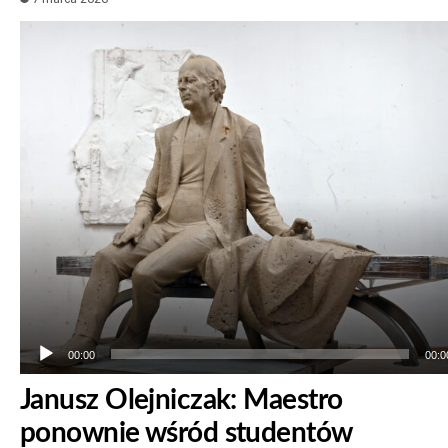
Odtwarzacz
plików
dźwiękowych
00:00
00:0
Janusz Olejniczak: Maestro
ponownie wśród studentów