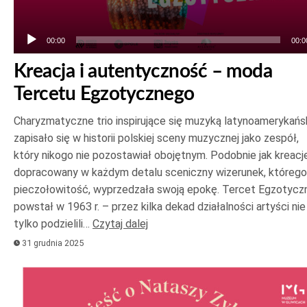
00:00
00:0
Kreacja i autentyczność – moda
Tercetu Egzotycznego
Charyzmatyczne trio inspirujące się muzyką latynoamerykańs
zapisało się w historii polskiej sceny muzycznej jako zespół,
który nikogo nie pozostawiał obojętnym. Podobnie jak kreacje
dopracowany w każdym detalu sceniczny wizerunek, którego
pieczołowitość, wyprzedzała swoją epokę. Tercet Egzotycz
powstał w 1963 r. – przez kilka dekad działalności artyści nie
tylko podzielili…
Czytaj dalej
31 grudnia 2025
Odtwarzacz
plików
dźwiękowych