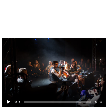
Odtwarzacz
plików
dźwiękowych
00:00
00:00