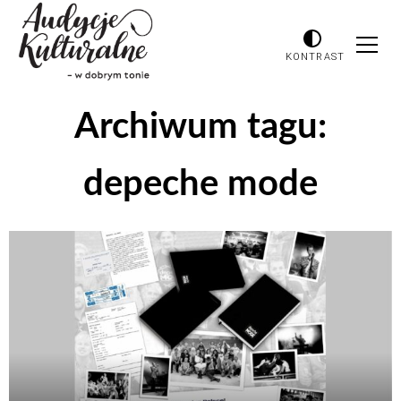
KONTRAST
Archiwum tagu:
depeche mode
Odtwarzacz
plików
dźwiękowych