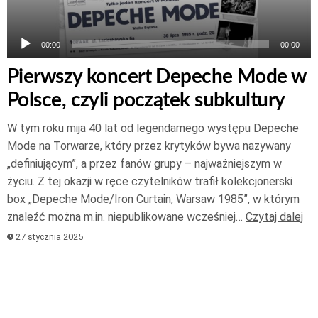
00:00
00:00
Pierwszy koncert Depeche Mode w
Polsce, czyli początek subkultury
W tym roku mija 40 lat od legendarnego występu Depeche
Mode na Torwarze, który przez krytyków bywa nazywany
„definiującym”, a przez fanów grupy – najważniejszym w
życiu. Z tej okazji w ręce czytelników trafił kolekcjonerski
box „Depeche Mode/Iron Curtain, Warsaw 1985”, w którym
znaleźć można m.in. niepublikowane wcześniej…
Czytaj dalej
27 stycznia 2025