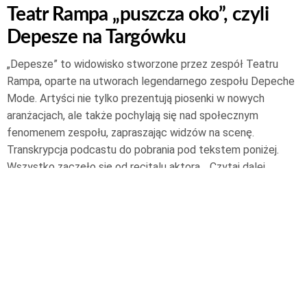
Teatr Rampa „puszcza oko”, czyli
Depesze na Targówku
„Depesze” to widowisko stworzone przez zespół Teatru
Rampa, oparte na utworach legendarnego zespołu Depeche
Mode. Artyści nie tylko prezentują piosenki w nowych
aranżacjach, ale także pochylają się nad społecznym
fenomenem zespołu, zapraszając widzów na scenę.
Transkrypcja podcastu do pobrania pod tekstem poniżej.
Wszystko zaczęło się od recitalu aktora…
Czytaj dalej
11 kwietnia 2023