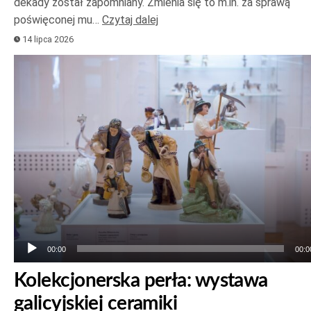
dekady został zapomniany. Zmienia się to m.in. za sprawą
poświęconej mu…
Czytaj dalej
14 lipca 2026
Odtwarzacz
plików
dźwiękowych
00:00
00:0
Kolekcjonerska perła: wystawa
galicyjskiej ceramiki