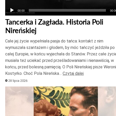
00:00
00:0
Tancerka i Zagłada. Historia Poli
Nireńskiej
Całe jej życie wypełniała pasja do tańca: kontakt z nim
wymuszała szantażem i głodem, by móc tańczyć jeździła po
całej Europie, w końcu wyjechała do Stanów. Przez całe życi
musiała też uciekać przed prześladowaniami i nienawiścią, w
końcu, przed bolesną pamięcią. O Poli Nireńskiej pisze Weron
Kostyrko. Choć Pola Nireńska…
Czytaj dalej
28 lipca 2026
Odtwarzacz
plików
dźwiękowych