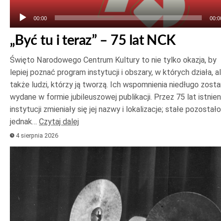
00:00
00:0
„Być tu i teraz” – 75 lat NCK
Święto Narodowego Centrum Kultury to nie tylko okazja, by
lepiej poznać program instytucji i obszary, w których działa, a
także ludzi, którzy ją tworzą. Ich wspomnienia niedługo zost
wydane w formie jubileuszowej publikacji. Przez 75 lat istnien
instytucji zmieniały się jej nazwy i lokalizacje; stałe pozostało
jednak…
Czytaj dalej
4 sierpnia 2026
Odtwarzacz
plików
dźwiękowych