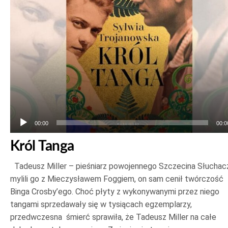
00:00
00:0
Król Tanga
Tadeusz Miller – pieśniarz powojennego Szczecina Słuchac
mylili go z Mieczysławem Foggiem, on sam cenił twórczość
Binga Crosby’ego. Choć płyty z wykonywanymi przez niego
tangami sprzedawały się w tysiącach egzemplarzy,
przedwczesna śmierć sprawiła, że Tadeusz Miller na całe