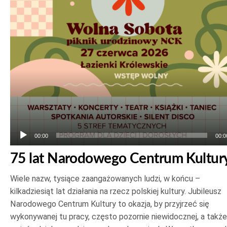
Odtwarzacz
plików
dźwiękowych
00:00
00:0
75 lat Narodowego Centrum Kultur
Wiele nazw, tysiące zaangażowanych ludzi, w końcu –
kilkadziesiąt lat działania na rzecz polskiej kultury. Jubileusz
Narodowego Centrum Kultury to okazja, by przyjrzeć się
wykonywanej tu pracy, często pozornie niewidocznej, a także