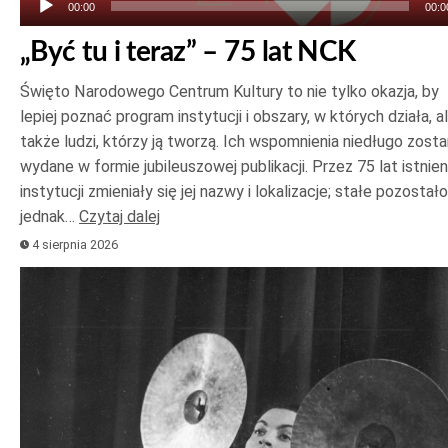
00:00
00:0
„Być tu i teraz” – 75 lat NCK
Święto Narodowego Centrum Kultury to nie tylko okazja, by
lepiej poznać program instytucji i obszary, w których działa, a
także ludzi, którzy ją tworzą. Ich wspomnienia niedługo zost
wydane w formie jubileuszowej publikacji. Przez 75 lat istnien
instytucji zmieniały się jej nazwy i lokalizacje; stałe pozostało
jednak…
Czytaj dalej
4 sierpnia 2026
Odtwarzacz
plików
dźwiękowych