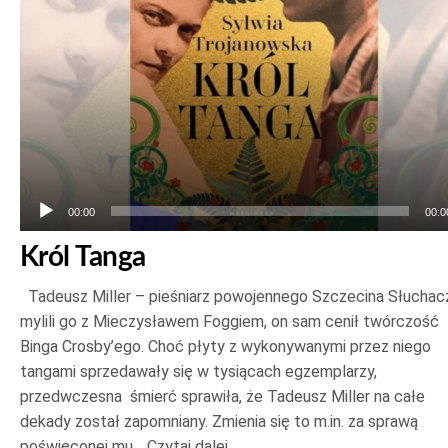
00:00
00:0
Król Tanga
Tadeusz Miller – pieśniarz powojennego Szczecina Słuchac
mylili go z Mieczysławem Foggiem, on sam cenił twórczość
Binga Crosby’ego. Choć płyty z wykonywanymi przez niego
tangami sprzedawały się w tysiącach egzemplarzy,
przedwczesna śmierć sprawiła, że Tadeusz Miller na całe
dekady został zapomniany. Zmienia się to m.in. za sprawą
poświęconej mu…
Czytaj dalej