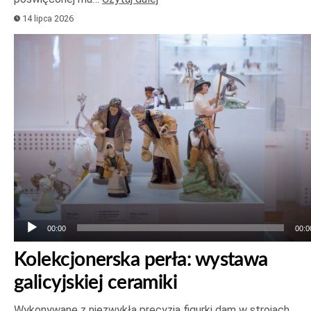
14 lipca 2026
Odtwarzacz
plików
dźwiękowych
00:00
00:0
Kolekcjonerska perła: wystawa
galicyjskiej ceramiki
Wykonywane z niezwykłą precyzją figurki dam w strojach