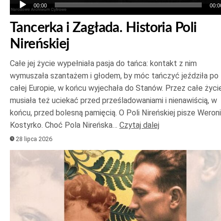
00:00
00:0
Tancerka i Zagłada. Historia Poli
Nireńskiej
Całe jej życie wypełniała pasja do tańca: kontakt z nim
wymuszała szantażem i głodem, by móc tańczyć jeździła po
całej Europie, w końcu wyjechała do Stanów. Przez całe życi
musiała też uciekać przed prześladowaniami i nienawiścią, w
końcu, przed bolesną pamięcią. O Poli Nireńskiej pisze Weron
Kostyrko. Choć Pola Nireńska…
Czytaj dalej
28 lipca 2026
Odtwarzacz
plików
dźwiękowych