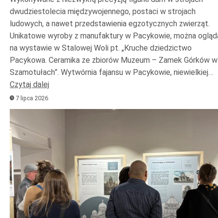
dwudziestolecia międzywojennego, postaci w strojach
ludowych, a nawet przedstawienia egzotycznych zwierząt.
Unikatowe wyroby z manufaktury w Pacykowie, można ogląd
na wystawie w Stalowej Woli pt. „Kruche dziedzictwo
Pacykowa. Ceramika ze zbiorów Muzeum – Zamek Górków w
Szamotułach”. Wytwórnia fajansu w Pacykowie, niewielkiej…
Czytaj dalej
7 lipca 2026
Odtwarzacz
plików
dźwiękowych