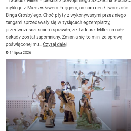
Tadeusz Miller – pieśniarz powojennego Szczecina Słuchac
mylili go z Mieczysławem Foggiem, on sam cenił twórczość
Binga Crosby’ego. Choć płyty z wykonywanymi przez niego
tangami sprzedawały się w tysiącach egzemplarzy,
przedwczesna śmierć sprawiła, że Tadeusz Miller na całe
dekady został zapomniany. Zmienia się to m.in. za sprawą
poświęconej mu…
Czytaj dalej
14 lipca 2026
Odtwarzacz
plików
dźwiękowych