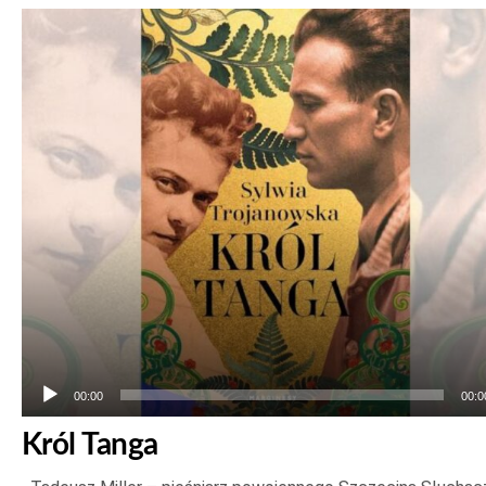
Odtwarzacz
plików
dźwiękowych
00:00
00:0
Król Tanga