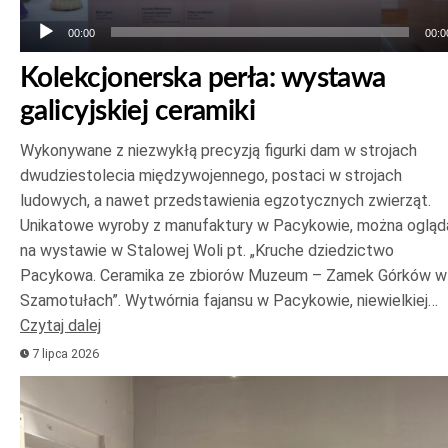
00:00
00:0
Kolekcjonerska perła: wystawa
galicyjskiej ceramiki
Wykonywane z niezwykłą precyzją figurki dam w strojach
dwudziestolecia międzywojennego, postaci w strojach
ludowych, a nawet przedstawienia egzotycznych zwierząt.
Unikatowe wyroby z manufaktury w Pacykowie, można ogląd
na wystawie w Stalowej Woli pt. „Kruche dziedzictwo
Pacykowa. Ceramika ze zbiorów Muzeum – Zamek Górków w
Szamotułach”. Wytwórnia fajansu w Pacykowie, niewielkiej…
Czytaj dalej
7 lipca 2026
Odtwarzacz
plików
dźwiękowych