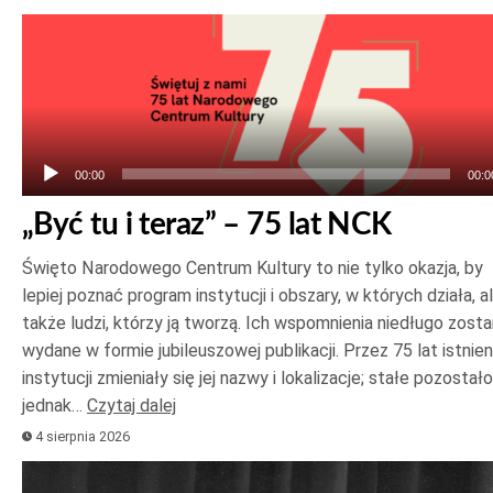
Odtwarzacz
plików
dźwiękowych
00:00
00:0
„Być tu i teraz” – 75 lat NCK
Święto Narodowego Centrum Kultury to nie tylko okazja, by
lepiej poznać program instytucji i obszary, w których działa, a
także ludzi, którzy ją tworzą. Ich wspomnienia niedługo zost
wydane w formie jubileuszowej publikacji. Przez 75 lat istnien
instytucji zmieniały się jej nazwy i lokalizacje; stałe pozostało
jednak…
Czytaj dalej
4 sierpnia 2026
Odtwarzacz