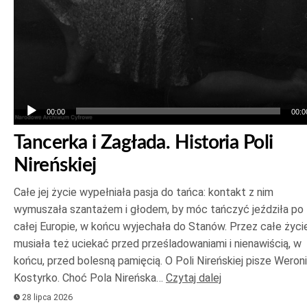
00:00
00:0
Tancerka i Zagłada. Historia Poli
Nireńskiej
Całe jej życie wypełniała pasja do tańca: kontakt z nim
wymuszała szantażem i głodem, by móc tańczyć jeździła po
całej Europie, w końcu wyjechała do Stanów. Przez całe życi
musiała też uciekać przed prześladowaniami i nienawiścią, w
końcu, przed bolesną pamięcią. O Poli Nireńskiej pisze Weron
Kostyrko. Choć Pola Nireńska…
Czytaj dalej
28 lipca 2026