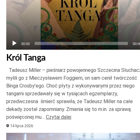
00:00
00:0
Król Tanga
Tadeusz Miller – pieśniarz powojennego Szczecina Słuchac
mylili go z Mieczysławem Foggiem, on sam cenił twórczość
Binga Crosby’ego. Choć płyty z wykonywanymi przez niego
tangami sprzedawały się w tysiącach egzemplarzy,
przedwczesna śmierć sprawiła, że Tadeusz Miller na całe
dekady został zapomniany. Zmienia się to m.in. za sprawą
poświęconej mu…
Czytaj dalej
14 lipca 2026
Odtwarzacz