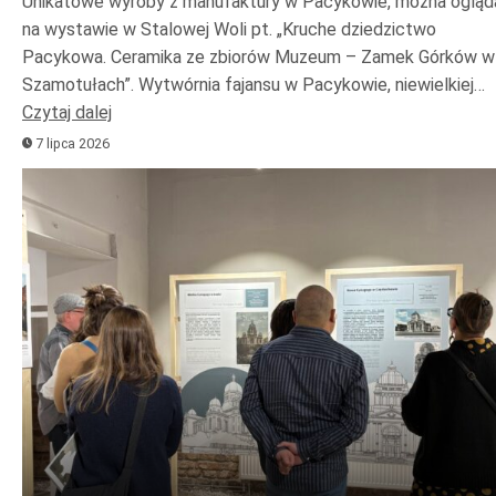
Unikatowe wyroby z manufaktury w Pacykowie, można ogląd
na wystawie w Stalowej Woli pt. „Kruche dziedzictwo
Pacykowa. Ceramika ze zbiorów Muzeum – Zamek Górków w
Szamotułach”. Wytwórnia fajansu w Pacykowie, niewielkiej…
Czytaj dalej
7 lipca 2026
Odtwarzacz
plików
dźwiękowych