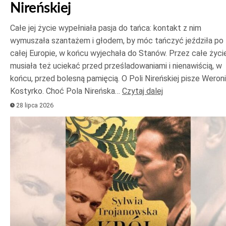
Nireńskiej
Całe jej życie wypełniała pasja do tańca: kontakt z nim
wymuszała szantażem i głodem, by móc tańczyć jeździła po
całej Europie, w końcu wyjechała do Stanów. Przez całe życi
musiała też uciekać przed prześladowaniami i nienawiścią, w
końcu, przed bolesną pamięcią. O Poli Nireńskiej pisze Weron
Kostyrko. Choć Pola Nireńska…
Czytaj dalej
28 lipca 2026
Odtwarzacz
plików
dźwiękowych