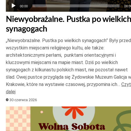
00:00
00:0
Niewyobrażalne. Pustka po wielkic
synagogach
„Niewyobrażalne. Pustka po wielkich synagogach” Były prze
wszystkim miejscami religijnego kultu, ale także:
architektonicznymi perłami, punktami orientacyjnymi i
kluczowymi miejscami na mapie miast. Dziś po wielkich
synagogach z kilkunastu polskich miast, nie pozostał nawet
ślad. Owej pustce przygląda się Żydowskie Muzeum Galicja 
Krakowie, które na wystawie czasowej, przypomina ich…
Czyt
dalej
30 czerwca 2026
Odtwarzacz
plików
dźwiękowych