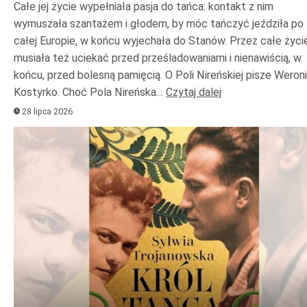
Całe jej życie wypełniała pasja do tańca: kontakt z nim
wymuszała szantażem i głodem, by móc tańczyć jeździła po
całej Europie, w końcu wyjechała do Stanów. Przez całe życi
musiała też uciekać przed prześladowaniami i nienawiścią, w
końcu, przed bolesną pamięcią. O Poli Nireńskiej pisze Weron
Kostyrko. Choć Pola Nireńska…
Czytaj dalej
28 lipca 2026
Odtwarzacz
plików
dźwiękowych