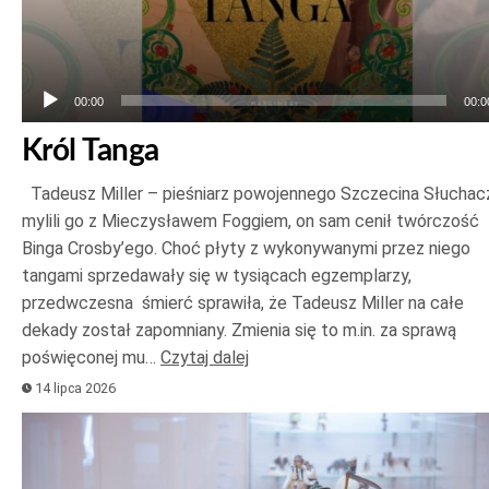
00:00
00:0
Król Tanga
Tadeusz Miller – pieśniarz powojennego Szczecina Słuchac
mylili go z Mieczysławem Foggiem, on sam cenił twórczość
Binga Crosby’ego. Choć płyty z wykonywanymi przez niego
tangami sprzedawały się w tysiącach egzemplarzy,
przedwczesna śmierć sprawiła, że Tadeusz Miller na całe
dekady został zapomniany. Zmienia się to m.in. za sprawą
poświęconej mu…
Czytaj dalej
14 lipca 2026
Odtwarzacz
plików
dźwiękowych