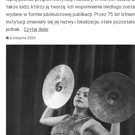
także ludzi, którzy ją tworzą. Ich wspomnienia niedługo zost
wydane w formie jubileuszowej publikacji. Przez 75 lat istnien
instytucji zmieniały się jej nazwy i lokalizacje; stałe pozostało
jednak…
Czytaj dalej
4 sierpnia 2026
Odtwarzacz
plików
dźwiękowych