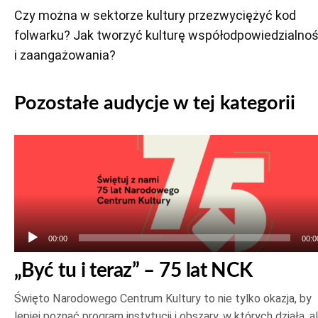
Czy można w sektorze kultury przezwyciężyć kod
folwarku? Jak tworzyć kulturę współodpowiedzialnoś
i zaangażowania?
Pozostałe audycje w tej kategorii
Odtwarzacz
plików
dźwiękowych
00:00
00:0
„Być tu i teraz” – 75 lat NCK
Święto Narodowego Centrum Kultury to nie tylko okazja, by
lepiej poznać program instytucji i obszary, w których działa, a