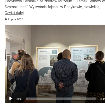
Pacykowa. Ceramika ze zbiorów Muzeum – Zamek Górków w
Szamotułach”. Wytwórnia fajansu w Pacykowie, niewielkiej…
Czytaj dalej
7 lipca 2026
Odtwarzacz
plików
dźwiękowych
00:00
00:0