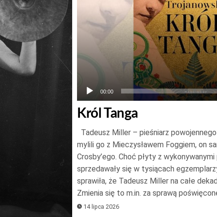
00:00
Król Tanga
Tadeusz Miller – pieśniarz powojenneg
mylili go z Mieczysławem Foggiem, on s
Crosby’ego. Choć płyty z wykonywanymi 
sprzedawały się w tysiącach egzemplar
sprawiła, że Tadeusz Miller na całe deka
Zmienia się to m.in. za sprawą poświęco
14 lipca 2026