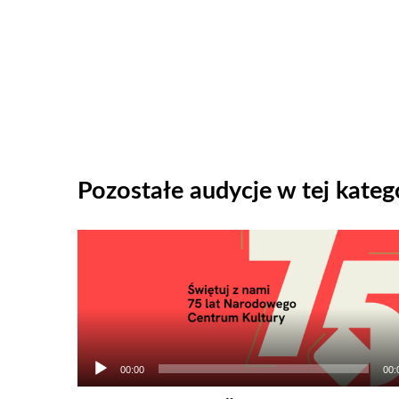
Pozostałe audycje w tej katego
Odtwarzacz
plików
dźwiękowych
00:00
00: