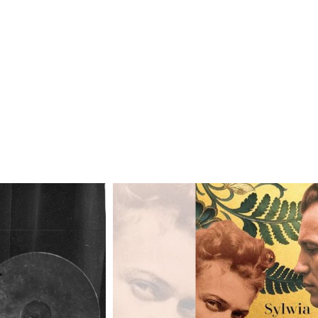
Odtwarzacz
plików
dźwiękowych