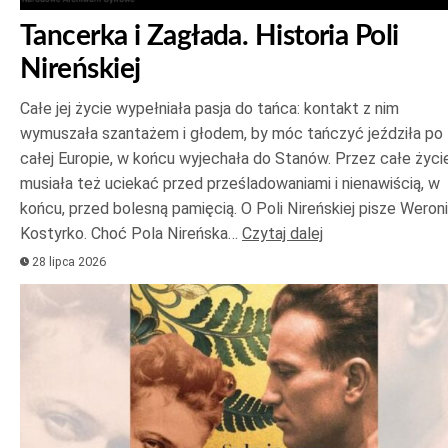
Tancerka i Zagłada. Historia Poli
Nireńskiej
Całe jej życie wypełniała pasja do tańca: kontakt z nim
wymuszała szantażem i głodem, by móc tańczyć jeździła po
całej Europie, w końcu wyjechała do Stanów. Przez całe życi
musiała też uciekać przed prześladowaniami i nienawiścią, w
końcu, przed bolesną pamięcią. O Poli Nireńskiej pisze Weron
Kostyrko. Choć Pola Nireńska…
Czytaj dalej
28 lipca 2026
Odtwarzacz
plików
dźwiękowych