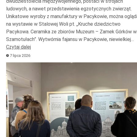
dwudziestolecia międzywojennego, postaci w strojach
ludowych, a nawet przedstawienia egzotycznych zwierząt.
Unikatowe wyroby z manufaktury w Pacykowie, można ogląd
na wystawie w Stalowej Woli pt. „Kruche dziedzictwo
Pacykowa. Ceramika ze zbiorów Muzeum – Zamek Górków w
Szamotułach”. Wytwórnia fajansu w Pacykowie, niewielkiej…
Czytaj dalej
7 lipca 2026
Odtwarzacz
plików
dźwiękowych