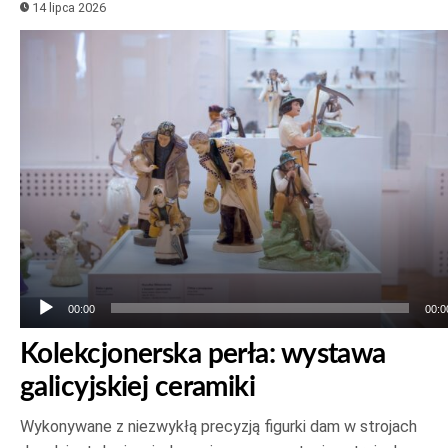
14 lipca 2026
Odtwarzacz
plików
dźwiękowych
00:00
00:0
Kolekcjonerska perła: wystawa
galicyjskiej ceramiki
Wykonywane z niezwykłą precyzją figurki dam w strojach