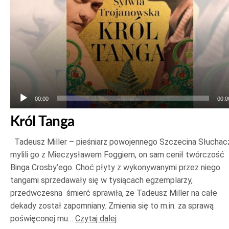
00:00
00:0
Król Tanga
Tadeusz Miller – pieśniarz powojennego Szczecina Słuchac
mylili go z Mieczysławem Foggiem, on sam cenił twórczość
Binga Crosby’ego. Choć płyty z wykonywanymi przez niego
tangami sprzedawały się w tysiącach egzemplarzy,
przedwczesna śmierć sprawiła, że Tadeusz Miller na całe
dekady został zapomniany. Zmienia się to m.in. za sprawą
poświęconej mu…
Czytaj dalej