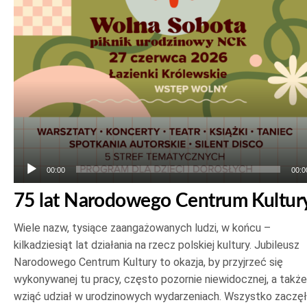
plików
dźwiękowych
00:00
00:0
75 lat Narodowego Centrum Kultur
Wiele nazw, tysiące zaangażowanych ludzi, w końcu –
kilkadziesiąt lat działania na rzecz polskiej kultury. Jubileusz
Narodowego Centrum Kultury to okazja, by przyjrzeć się
wykonywanej tu pracy, często pozornie niewidocznej, a także
wziąć udział w urodzinowych wydarzeniach. Wszystko zaczę