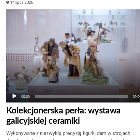
14 lipca 2026
Odtwarzacz
plików
dźwiękowych
00:00
00:0
Kolekcjonerska perła: wystawa
galicyjskiej ceramiki
Wykonywane z niezwykłą precyzją figurki dam w strojach