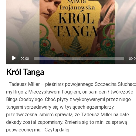
00:00
00:0
Król Tanga
Tadeusz Miller – pieśniarz powojennego Szczecina Słuchac
mylili go z Mieczysławem Foggiem, on sam cenił twórczość
Binga Crosby’ego. Choć płyty z wykonywanymi przez niego
tangami sprzedawały się w tysiącach egzemplarzy,
przedwczesna śmierć sprawiła, że Tadeusz Miller na całe
dekady został zapomniany. Zmienia się to m.in. za sprawą
poświęconej mu…
Czytaj dalej