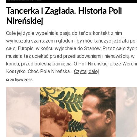
Tancerka i Zagłada. Historia Poli
Nireńskiej
Całe jej życie wypełniała pasja do tańca: kontakt z nim
wymuszała szantażem i głodem, by móc tańczyć jeździła po
całej Europie, w końcu wyjechała do Stanów. Przez całe życi
musiała też uciekać przed prześladowaniami i nienawiścią, w
końcu, przed bolesną pamięcią. O Poli Nireńskiej pisze Weron
Kostyrko. Choć Pola Nireńska…
Czytaj dalej
28 lipca 2026
Odtwarzacz
plików
dźwiękowych