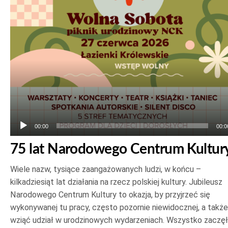
plików
dźwiękowych
00:00
00:0
75 lat Narodowego Centrum Kultur
Wiele nazw, tysiące zaangażowanych ludzi, w końcu –
kilkadziesiąt lat działania na rzecz polskiej kultury. Jubileusz
Narodowego Centrum Kultury to okazja, by przyjrzeć się
wykonywanej tu pracy, często pozornie niewidocznej, a także
wziąć udział w urodzinowych wydarzeniach. Wszystko zaczę