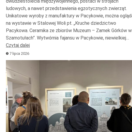
dwudziestolecia międzywojennego, postaci w strojach
ludowych, a nawet przedstawienia egzotycznych zwierząt.
Unikatowe wyroby z manufaktury w Pacykowie, można ogląd
na wystawie w Stalowej Woli pt. „Kruche dziedzictwo
Pacykowa. Ceramika ze zbiorów Muzeum – Zamek Górków w
Szamotułach”. Wytwórnia fajansu w Pacykowie, niewielkiej…
Czytaj dalej
7 lipca 2026
Odtwarzacz
plików
dźwiękowych