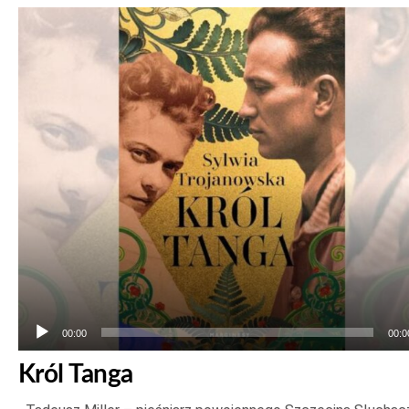
Odtwarzacz
plików
dźwiękowych
00:00
00:0
Król Tanga