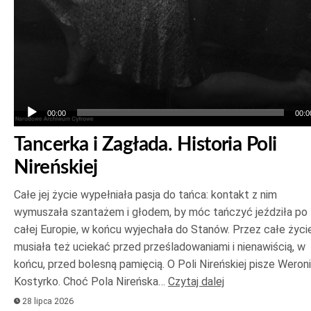
00:00
00:0
Tancerka i Zagłada. Historia Poli
Nireńskiej
Całe jej życie wypełniała pasja do tańca: kontakt z nim
wymuszała szantażem i głodem, by móc tańczyć jeździła po
całej Europie, w końcu wyjechała do Stanów. Przez całe życi
musiała też uciekać przed prześladowaniami i nienawiścią, w
końcu, przed bolesną pamięcią. O Poli Nireńskiej pisze Weron
Kostyrko. Choć Pola Nireńska…
Czytaj dalej
28 lipca 2026