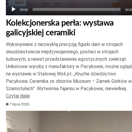
00:00
00:0
Kolekcjonerska perła: wystawa
galicyjskiej ceramiki
Wykonywane z niezwykłą precyzją figurki dam w strojach
dwudziestolecia międzywojennego, postaci w strojach
ludowych, a nawet przedstawienia egzotycznych zwierząt.
Unikatowe wyroby z manufaktury w Pacykowie, można ogląd
na wystawie w Stalowej Woli pt. „Kruche dziedzictwo
Pacykowa. Ceramika ze zbiorów Muzeum – Zamek Górków w
Szamotułach”. Wytwórnia fajansu w Pacykowie, niewielkiej…
Czytaj dalej
7 lipca 2026
Odtwarzacz
plików
dźwiękowych