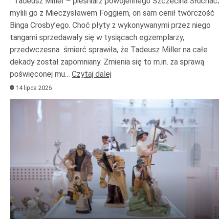
Tadeusz Miller – pieśniarz powojennego Szczecina Słuchac
mylili go z Mieczysławem Foggiem, on sam cenił twórczość
Binga Crosby’ego. Choć płyty z wykonywanymi przez niego
tangami sprzedawały się w tysiącach egzemplarzy,
przedwczesna śmierć sprawiła, że Tadeusz Miller na całe
dekady został zapomniany. Zmienia się to m.in. za sprawą
poświęconej mu…
Czytaj dalej
14 lipca 2026
Odtwarzacz
plików
dźwiękowych