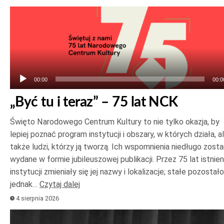
Odtwarzacz
plików
dźwiękowych
00:00
00:0
„Być tu i teraz” – 75 lat NCK
Święto Narodowego Centrum Kultury to nie tylko okazja, by
lepiej poznać program instytucji i obszary, w których działa, a
także ludzi, którzy ją tworzą. Ich wspomnienia niedługo zost
wydane w formie jubileuszowej publikacji. Przez 75 lat istnien
instytucji zmieniały się jej nazwy i lokalizacje; stałe pozostało
jednak…
Czytaj dalej
4 sierpnia 2026
Odtwarzacz