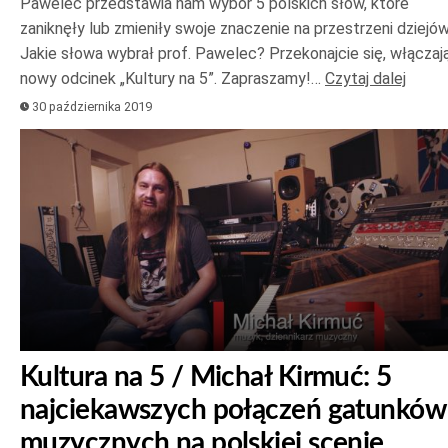
Pawelec przedstawia nam wybór 5 polskich słów, które
zaniknęły lub zmieniły swoje znaczenie na przestrzeni dziejów
Jakie słowa wybrał prof. Pawelec? Przekonajcie się, włączaj
nowy odcinek „Kultury na 5”. Zapraszamy!…
Czytaj dalej
30 października 2019
Kultura na 5 / Michał Kirmuć: 5
najciekawszych połączeń gatunków
muzycznych na polskiej scenie