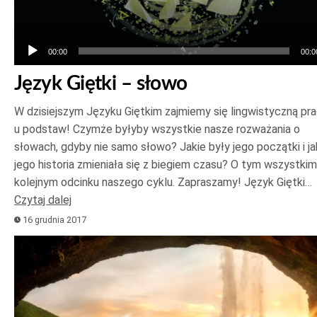
00:00
00:0
Język Giętki – słowo
W dzisiejszym Języku Giętkim zajmiemy się lingwistyczną pr
u podstaw! Czymże byłyby wszystkie nasze rozważania o
słowach, gdyby nie samo słowo? Jakie były jego początki i ja
jego historia zmieniała się z biegiem czasu? O tym wszystki
kolejnym odcinku naszego cyklu. Zapraszamy! Język Giętki…
Czytaj dalej
16 grudnia 2017
Odtwarzacz
plików
dźwiękowych