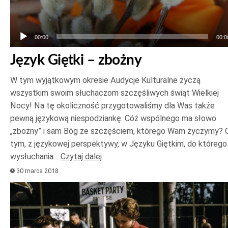
00:00
00:0
Język Giętki – zbożny
W tym wyjątkowym okresie Audycje Kulturalne życzą
wszystkim swoim słuchaczom szczęśliwych świąt Wielkiej
Nocy! Na tę okoliczność przygotowaliśmy dla Was także
pewną językową niespodziankę. Cóż wspólnego ma słowo
„zbożny” i sam Bóg ze szczęściem, którego Wam życzymy? 
tym, z językowej perspektywy, w Języku Giętkim, do którego
wysłuchania…
Czytaj dalej
30 marca 2018
Odtwarzacz
plików
dźwiękowych