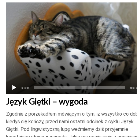
Odtwarzacz
plików
dźwiękowych
00:00
00:0
Język Giętki – wygoda
Zgodnie z porzekadłem mówiącym o tym, iż wszystko co do
kiedyś się kończy, przed nami ostatni odcinek z cyklu Język
Giętki. Pod lingwistyczną lupę weźmiemy dziś przyjemnie
konotujące słowo – wygoda. Jakie ma powiązanie z omawia