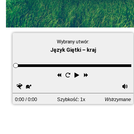
Wybrany utwór:
Język Giętki – kraj
Przewiń
Uruchom
Odtwórz
Przewiń
wstecz
ponownie
do
Szybciej
Wolniej
G
przodu
0:00
/ 0:00
Szybkość: 1x
Wstrzymane