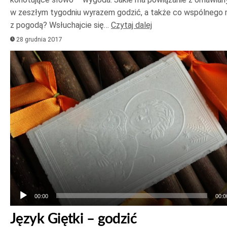
w zeszłym tygodniu wyrazem godzić, a także co wspólnego
z pogodą? Wsłuchajcie się…
Czytaj dalej
28 grudnia 2017
Odtwarzacz
plików
dźwiękowych
00:00
00:0
Język Giętki – godzić