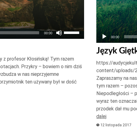
Używaj
00:00
00:00
strzałek
do
Język Giętk
góry
y z profesor Kłosińską! Tym razem
https://audycjekul
oraz
notacjach. Przykry – bowiem o nim dziś
content/uploads/
do
wzbudza w nas nieprzyjemne
Zapraszamy na nasz
 przymiotnik ten używany był w dość
dołu
tym razem – pozos
aby
Niepodległości – p
zwiększyć
wyraz ten oznaczał
lub
przodek dał mu po
zmniejszyć
dalej
głośność.
12 listopada 2017