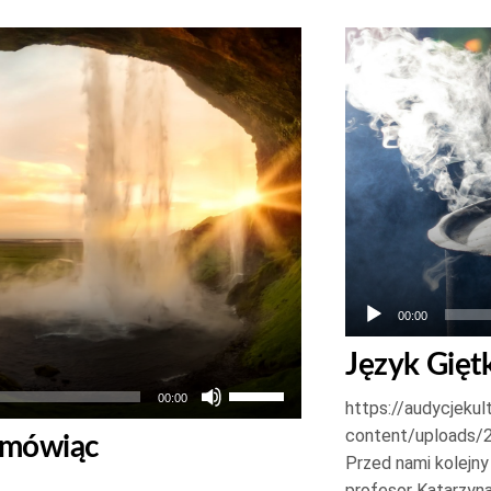
głośność.
Odtwarzacz
plików
dźwiękowych
00:00
Język Gięt
Używaj
00:00
https://audycjekul
strzałek
content/uploads/
m mówiąc
do
Przed nami kolejny
góry
profesor Katarzyn