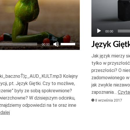
00:00
Używaj
Język Gięt
00:00
strzałek
Jak język mierzy si
do
tylko w przyszłoś
góry
przeszłości? O nie
oraz
tki_bacznoŤ¦ç_AUD_KULT.mp3 Kolejny
zadomowionego w P
do
ji, pt. Język Giętki. Czy to możliwe,
jak zwykle niezaw
aczenie” były ze sobą spokrewnione?
dołu
zapoznania…
Czytaj
wierzchowne? W dzisiejszym odcinku,
aby
8 września 2017
znajdziemy odpowiedzi na te oraz inne
zwiększyć
 dalej
lub
zmniejszyć