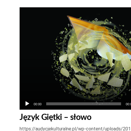
Odtwarzacz
plików
dźwiękowych
00:00
00:
Język Giętki – słowo
https://audycjekulturalne.pl/wp-content/uploads/201