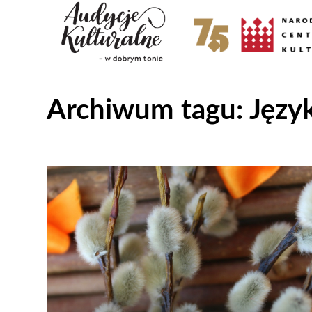
Archiwum tagu:
Język
Odtwarzacz
plików
dźwiękowych