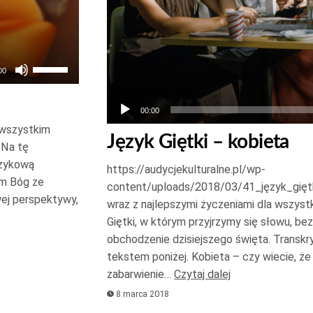
Używaj
00
strzałek
do
00:00
góry
 wszystkim
Język Giętki – kobieta
oraz
 Na tę
do
ęzykową
https://audycjekulturalne.pl/wp-
am Bóg ze
dołu
content/uploads/2018/03/41_język_gięt
ej perspektywy,
aby
wraz z najlepszymi życzeniami dla wszys
zwiększyć
Giętki, w którym przyjrzymy się słowu, b
obchodzenie dzisiejszego święta. Transkr
lub
tekstem poniżej. Kobieta – czy wiecie, że
zmniejszyć
zabarwienie…
Czytaj dalej
głośność.
8 marca 2018