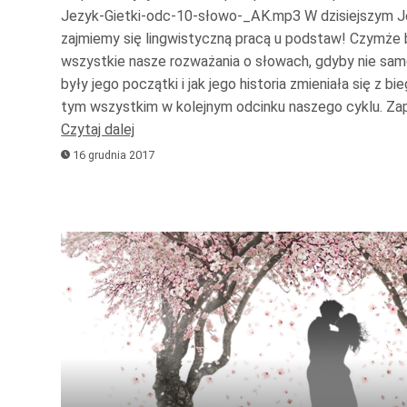
Jezyk-Gietki-odc-10-słowo-_AK.mp3 W dzisiejszym J
zajmiemy się lingwistyczną pracą u podstaw! Czymże 
wszystkie nasze rozważania o słowach, gdyby nie sam
były jego początki i jak jego historia zmieniała się z b
tym wszystkim w kolejnym odcinku naszego cyklu. Z
Czytaj dalej
16 grudnia 2017
Odtwarzacz
plików
dźwiękowych