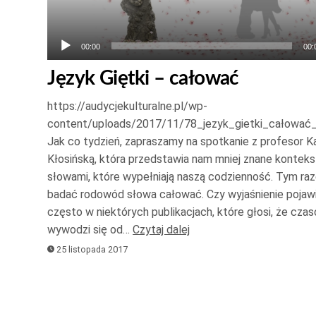
00:00
00:
Język Giętki – całować
https://audycjekulturalne.pl/wp-
content/uploads/2017/11/78_jezyk_gietki_całowa
Jak co tydzień, zapraszamy na spotkanie z profesor K
Kłosińską, która przedstawia nam mniej znane kontek
słowami, które wypełniają naszą codzienność. Tym r
badać rodowód słowa całować. Czy wyjaśnienie pojawi
często w niektórych publikacjach, które głosi, że cza
wywodzi się od…
Czytaj dalej
25 listopada 2017