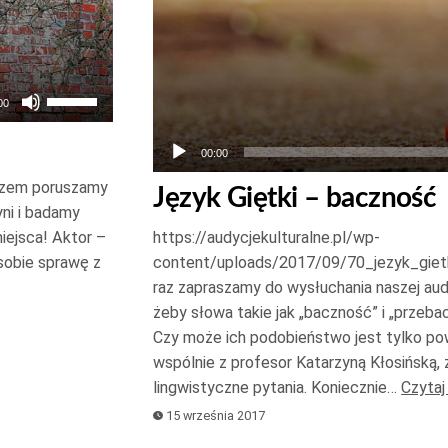
Używaj
00
strzałek
do
00:00
góry
 razem poruszamy
Język Giętki – baczność
oraz
ni i badamy
do
https://audycjekulturalne.pl/wp-
iejsca! Aktor –
content/uploads/2017/09/70_jezyk_gie
sobie sprawę z
dołu
raz zapraszamy do wysłuchania naszej audyc
aby
żeby słowa takie jak „baczność” i „przeb
zwiększyć
Czy może ich podobieństwo jest tylko po
lub
wspólnie z profesor Katarzyną Kłosińską, 
zmniejszyć
lingwistyczne pytania. Koniecznie…
Czytaj
głośność.
15 września 2017