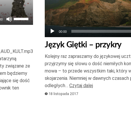
Używaj
00
strzałek
00:00
do
góry
Język Giętki – przykry
oraz
ć_AUD_KULT.mp3
Kolejny raz zapraszamy do językowej uczt
do
atarzyną
przyjrzymy się słowu o dość niemiłych ko
sty związane ze
dołu
mowa – to przede wszystkim taki, który 
azem będziemy
aby
skojarzenia. Niemniej w dawnych czasach
ające się dość
zwiększyć
odległych…
Czytaj dalej
sownik ten
lub
18 listopada 2017
zmniejszyć
głośność.