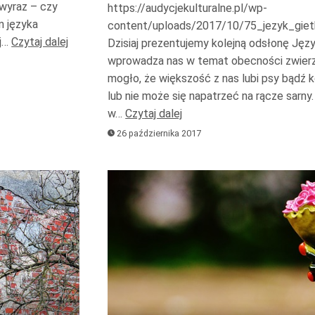
do
 wyraz – czy
https://audycjekulturalne.pl/wp-
m języka
dołu
content/uploads/2017/10/75_jezyk_giet
ej…
Czytaj dalej
Dzisiaj prezentujemy kolejną odsłonę Jęz
aby
wprowadza nas w temat obecności zwierz
zwiększyć
mogło, że większość z nas lubi psy bądź k
lub
lub nie może się napatrzeć na rącze sarny
zmniejszyć
w…
Czytaj dalej
głośność.
26 października 2017
Odtwarzacz
plików
dźwiękowych