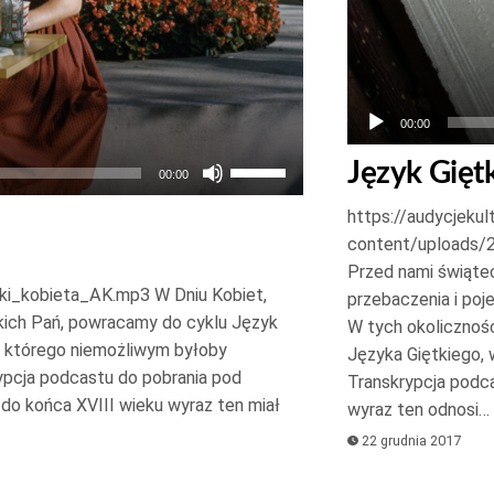
00:00
Używaj
Język Giętk
00:00
strzałek
https://audycjekul
do
content/uploads/
góry
Przed nami świątec
oraz
ki_kobieta_AK.mp3 W Dniu Kobiet,
przebaczenia i poj
do
tkich Pań, powracamy do cyklu Język
W tych okolicznoś
ez którego niemożliwym byłoby
dołu
Języka Giętkiego, 
ypcja podcastu do pobrania pod
aby
Transkrypcja podc
 do końca XVIII wieku wyraz ten miał
wyraz ten odnosi
zwiększyć
22 grudnia 2017
lub
zmniejszyć