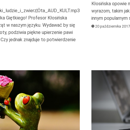
góry
Kłosińska opowie n
oraz
ki_ludzie_i_zwierz¦Öta_AUD_KULT.mp3
wyrazom, takim jak
do
yka Giętkiego! Profesor Kłosińska
innym popularnym s
ąt w naszym języku. Wydawać by się
dołu
20 października 2017
oty, podziwia piękne upierzenie pawi
aby
. Czy jednak znajduje to potwierdzenie
zwiększyć
lub
zmniejszyć
głośność.
Odtwarzacz
plików
dźwiękowych