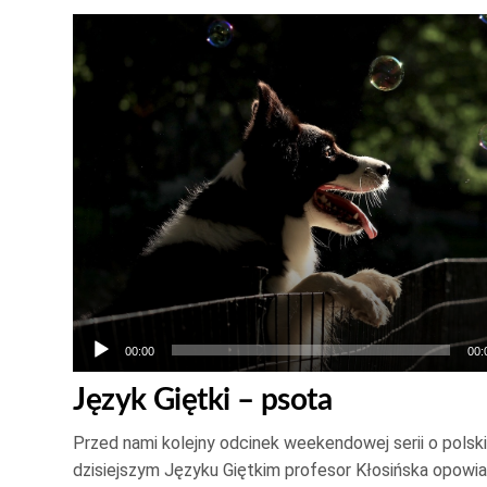
Odtwarzacz
plików
dźwiękowych
00:00
00:
Język Giętki – psota
Przed nami kolejny odcinek weekendowej serii o polsk
dzisiejszym Języku Giętkim profesor Kłosińska opowia