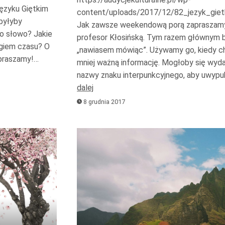
oraz
ęzyku Giętkim
content/uploads/2017/12/82_jezyk_gi
do
byłyby
Jak zawsze weekendową porą zapraszamy 
o słowo? Jakie
dołu
profesor Kłosińską. Tym razem głównym 
iegiem czasu? O
aby
„nawiasem mówiąc”. Używamy go, kiedy c
apraszamy!…
zwiększyć
mniej ważną informację. Mogłoby się wyd
nazwy znaku interpunkcyjnego, aby uwypu
lub
dalej
zmniejszyć
8 grudnia 2017
głośność.
Odtwarzacz
plików
dźwiękowych