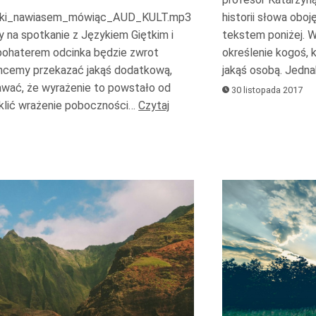
oraz
historii słowa obo
etki_nawiasem_mówiąc_AUD_KULT.mp3
do
tekstem poniżej. W
na spotkanie z Językiem Giętkim i
określenie kogoś, 
bohaterem odcinka będzie zwrot
dołu
jakąś osobą. Jedn
hcemy przekazać jakąś dodatkową,
aby
awać, że wyrażenie to powstało od
30 listopada 2017
zwiększyć
klić wrażenie poboczności…
Czytaj
lub
zmniejszyć
głośność.
Odtwarzacz
plików
dźwiękowych