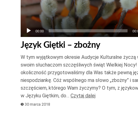
00:00
00:
Język Giętki – zbożny
W tym wyjątkowym okresie Audycje Kulturalne życzą
swoim słuchaczom szczęśliwych świąt Wielkiej Nocy!
okoliczność przygotowaliśmy dla Was także pewną j
niespodziankę. Cóż wspólnego ma słowo „zbożny” i s
szczęściem, którego Wam życzymy? O tym, z językow
w Języku Giętkim, do…
Czytaj dalej
30 marca 2018