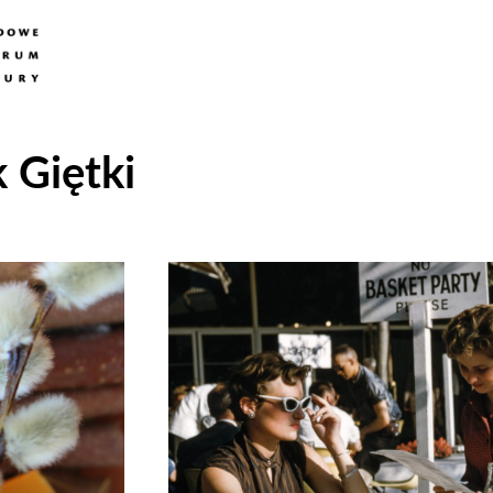
 Giętki
Odtwarzacz
plików
dźwiękowych