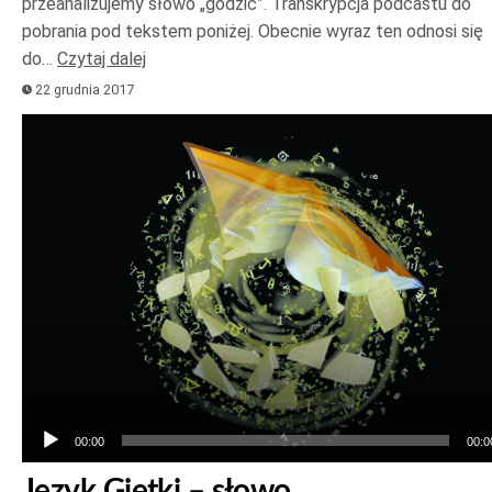
przeanalizujemy słowo „godzić”. Transkrypcja podcastu do
pobrania pod tekstem poniżej. Obecnie wyraz ten odnosi się
do…
Czytaj dalej
22 grudnia 2017
Odtwarzacz
plików
dźwiękowych
00:00
00:0
Język Giętki – słowo