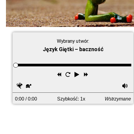
Wybrany utwór:
Język Giętki – baczność
Przewiń
Uruchom
Odtwórz
Przewiń
wstecz
ponownie
do
Szybciej
Wolniej
G
przodu
0:00
/ 0:00
Szybkość: 1x
Wstrzymane