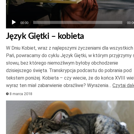
00:00
00:0
Język Giętki – kobieta
W Dniu Kobiet, wraz z najlepszymi życzeniami dla wszystkich
Pań, powracamy do cyklu Język Giętki, w którym przyjrzymy 
słowu, bez którego niemożliwym byłoby obchodzenie
dzisiejszego święta. Transkrypcja podcastu do pobrania pod
tekstem poniżej. Kobieta – czy wiecie, że do końca XVIII wi
wyraz ten miał zabarwienie obraźliwe? Wyrażenia…
Czytaj dal
8 marca 2018
Odtwarzacz
plików
dźwiękowych