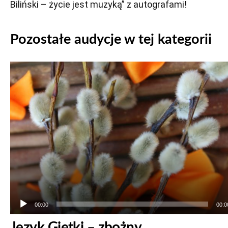
Biliński – życie jest muzyką” z autografami!
Pozostałe audycje w tej kategorii
Odtwarzacz
plików
dźwiękowych
00:00
00:0
Język Giętki – zbożny