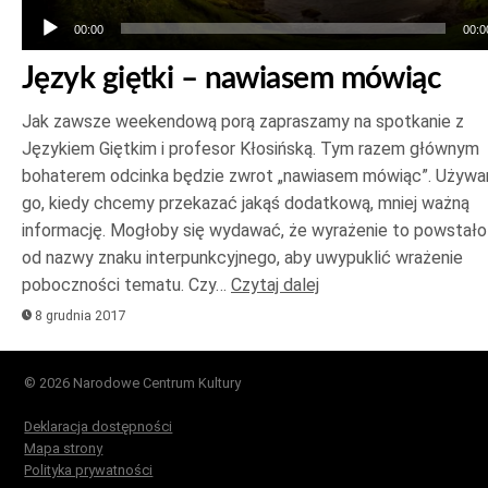
00:00
00:0
Język giętki – nawiasem mówiąc
Jak zawsze weekendową porą zapraszamy na spotkanie z
Językiem Giętkim i profesor Kłosińską. Tym razem głównym
bohaterem odcinka będzie zwrot „nawiasem mówiąc”. Używ
go, kiedy chcemy przekazać jakąś dodatkową, mniej ważną
informację. Mogłoby się wydawać, że wyrażenie to powstało
od nazwy znaku interpunkcyjnego, aby uwypuklić wrażenie
poboczności tematu. Czy…
Czytaj dalej
8 grudnia 2017
© 2026 Narodowe Centrum Kultury
Deklaracja dostępności
Mapa strony
Polityka prywatności